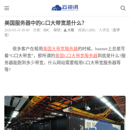
美国服务器中的G口大带宽是什么？
2020-03-31 09:40
分类：
IDC
编辑：
大敏
阅读(1,888)
人评论（
去评
论
）
很多客户在租用
美国
大带宽
服务器
的时候，
banner上总是写
着“G口大带宽”，那所谓的
美国
G口
大
带宽服务器
到底是什么
?服
务器能跑到多少带宽，什么网站需要租用G口大带宽服务器等
等?