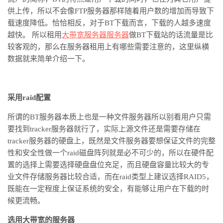
供上传，所以不会像FTP服务器那样随着用户数的增加而导致下
载速度降低。恰恰相反，对于BT下载而言，下载的人越多速度
越快。 所以租用
大带宽服务器
服务器
做
BT下载站的话流量是比
较客观的，那么在
服务器租用
上有哪些需要注意的，这里
纵横
数据就来简单介绍一下
。
采用
raid配置
所谓的
BT服务器本质上也是一种文件服务器所以别看用户只需
要找到tracker服务器就行了，实际上源文件还是需要存储在
tracker服务器的硬盘上，既然是文件服务器要想保证文件的完整
性和安全性做一个raid磁盘阵列就是必不可少的，所以在硬件配
置的选择上需要选择硬盘盘位充足，而且硬盘容量比较大的专
业文件存储服务器比较合适，而在raid类型上建议选择RAID5，
既能在一定程度上保证系统的安全，有能够让用户在下载的时
候更流畅
。
选用大带宽的服务器