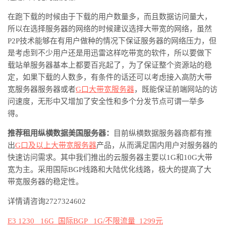
在跑下载的时候由于下载的用户数量多，而且数据访问量大，
所以在选择服务器的网络的时候建议选择大带宽的网络，虽然
P2P技术能够在有用户做种的情况下保证服务器的网络压力，但
是考虑到不少用户还是用迅雷这样吃带宽的软件，所以要做下
载站单服务器基本上都要百兆起了，为了保证整个资源站的稳
定，如果下载的人数多，有条件的话还可以考虑接入高防
大带
宽服务器服务器或者
G口大带宽服务器
，既能保证前端网站的访
问速度，无形中又增加了安全性和多个分发节点可谓一举多
得
。
推荐租用
纵横
数据
美国
服务器
：
目前纵横数据服务器商都有推
出
G口及以上大带宽服务器
产品，从而满足国内用户对服务器的
快速访问需求。其中我们推出的云服务器主要以
1G和10G大带
宽为主。采用国际BGP线路和大陆优化线路，极大的提高了大
带宽服务器的稳定性。
详情请咨询
2727324602
E3 1230 16G
国际
BGP 1G/
不限流量
1299
元