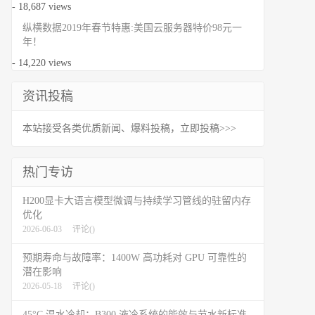
- 18,687 views
纵横数据2019年春节特惠:美国云服务器特价98元一
年！
- 14,220 views
资讯投稿
本站接受各类优质新闻、爆料投稿，立即投稿>>>
热门专访
H200显卡大语言模型微调与持续学习管线的驻留内存
优化
2026-06-03
评论(
)
预期寿命与故障率：1400W 高功耗对 GPU 可靠性的
潜在影响
2026-05-18
评论(
)
45°C 温水冷却：B300 液冷系统的能效与节水新标准