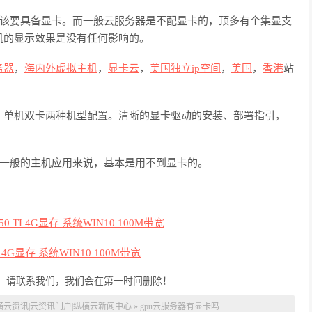
应该要具备显卡。而一般云服务器是不配显卡的，顶多有个集显支
机的显示效果是没有任何影响的。
务器
，
海内外虚拟主机
，
显卡云
，
美国独立
ip空间
，
美国
，
香港
站
、单机双卡两种机型配置。清晰的显卡驱动的安装、部署指引，
于一般的主机应用来说，基本是用不到显卡的。
0 TI 4G显存 系统WIN10 100M带宽
I 4G显存 系统WIN10 100M带宽
，请联系我们，我们会在第一时间删除！
横云资讯|云资讯门户|纵横云新闻中心
»
gpu云服务器有显卡吗