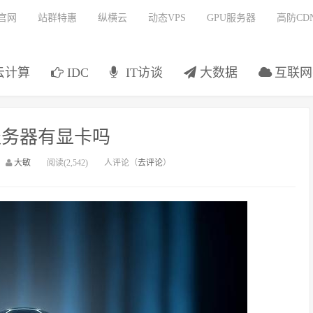
官网
站群特惠
纵横云
动态VPS
GPU服务器
高防CD
云计算
IDC
IT访谈
大数据
互联网
云服务器有显卡吗
：
大敏
阅读(2,542)
人评论（
去评论
）