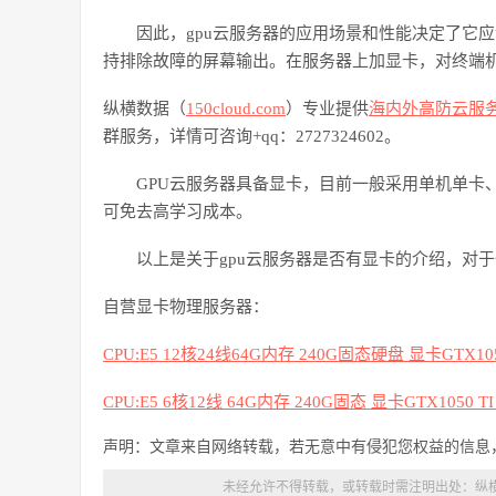
因此，
gpu云服务器的应用场景和性能决定了它
持排除故障的屏幕输出。在服务器上加显卡，对终端
纵横数据（
150cloud.com
）专业提供
海内外高防云服
群服务，详情可咨询
+qq：2727324602。
GPU云服务器具备显卡，目前一般采用单机单卡
可免去高学习成本。
以上是关于
gpu云服务器是否有显卡的介绍，对
自营显卡物理服务器：
CPU:E5 12核24线64G内存 240G固态硬盘 显卡GTX105
CPU:E5 6核12线 64G内存 240G固态 显卡
GTX1050
T
声明：文章来自网络转载，若无意中有侵犯您权益的信息
未经允许不得转载，或转载时需注明出处：
纵