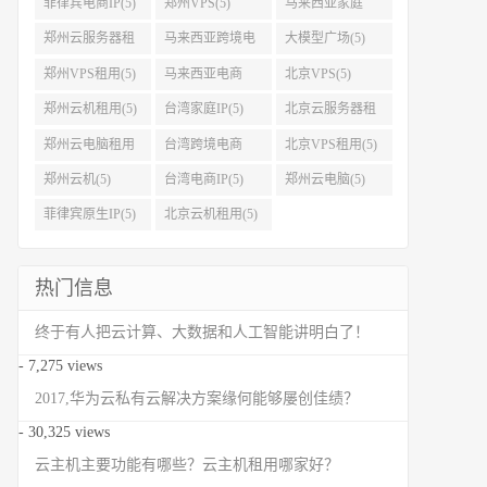
菲律宾电商IP(5)
郑州VPS(5)
马来西亚家庭
IP(5)
郑州云服务器租
马来西亚跨境电
大模型广场(5)
用(5)
商IP(5)
郑州VPS租用(5)
马来西亚电商
北京VPS(5)
IP(5)
郑州云机租用(5)
台湾家庭IP(5)
北京云服务器租
用(5)
郑州云电脑租用
台湾跨境电商
北京VPS租用(5)
(5)
IP(5)
郑州云机(5)
台湾电商IP(5)
郑州云电脑(5)
菲律宾原生IP(5)
北京云机租用(5)
热门信息
终于有人把云计算、大数据和人工智能讲明白了！
- 7,275 views
2017,华为云私有云解决方案缘何能够屡创佳绩？
- 30,325 views
云主机主要功能有哪些？云主机租用哪家好？