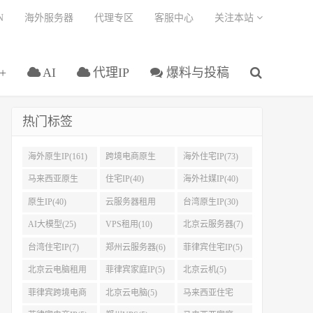
N
海外服务器
代理专区
客服中心
关注本站
+
AI
代理IP
爆料与投稿
热门标签
海外原生IP(161)
跨境电商原生
海外住宅IP(73)
IP(108)
马来西亚原生
住宅IP(40)
海外社媒IP(40)
IP(45)
原生IP(40)
云服务器租用
台湾原生IP(30)
(32)
AI大模型(25)
VPS租用(10)
北京云服务器(7)
台湾住宅IP(7)
郑州云服务器(6)
菲律宾住宅IP(5)
北京云电脑租用
菲律宾家庭IP(5)
北京云机(5)
(5)
菲律宾跨境电商
北京云电脑(5)
马来西亚住宅
IP(5)
IP(5)