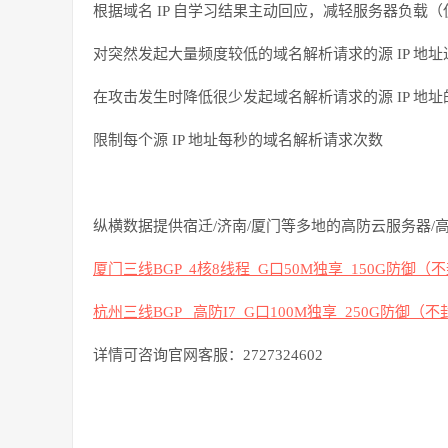
根据域名
IP
自学习结果主动回应，减轻服务器负载（
对突然发起大量频度较低的域名解析请求的源
IP
地址
在攻击发生时降低很少发起域名解析请求的源
IP
地址
限制每个源
IP
地址每秒的域名解析请求次数
纵横数据提供宿迁
/
济南
/
厦门等多地的高防云服务器
/
厦门三线
BGP 4核8线程 G口50M独享 150G防御
（不
杭州三线
BGP 高防I7 G口100M独享
250G防御（不
详情可咨询官网客服：2727324602