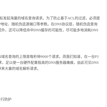
标发起海量的域名查询请求。为了防止基于
ACL
的过滤，必须提
P
地址、随机伪造源端口等参数。在
DNS
协议层，随机伪造查询
滤外，还可以降低命中
DNS
缓存的可能性，尽可能多地消耗
DNS
态域名查询的上限是每秒钟
9000
个请求。而我们知道，在一台
P3
求，足以使一台硬件配置极高的
DNS
服务器瘫痪，由此可见
DNS
带来大量的域名解析请求。
进行防护