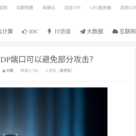
官网
站群特惠
纵横云
动态VPS
GPU服务器
高防CD
云计算
IDC
IT访谈
大数据
互联网
DP端口可以避免部分攻击？
：
大敏
阅读(3,738)
人评论（
去评论
）