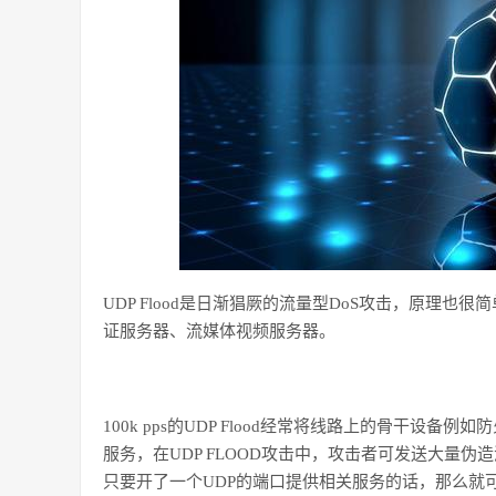
UDP Flood
是日渐猖厥的流量型
DoS
攻击，原理也很简
证服务器、流媒体视频服务器。
100k pps
的
UDP Flood
经常将线路上的骨干设备例如防
服务，在
UDP FLOOD
攻击中，攻击者可发送大量伪造
只要开了一个
UDP
的端口提供相关服务的话，那么就