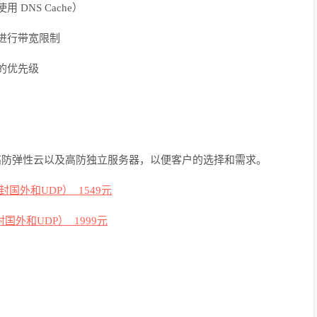
使用
DNS Cache
）
进行带宽限制
的优先级
高防弹性云以及高防独立服务器，以便客户的选择和需求。
封国外和
UDP）
1549元
封国外和UDP）
1999元