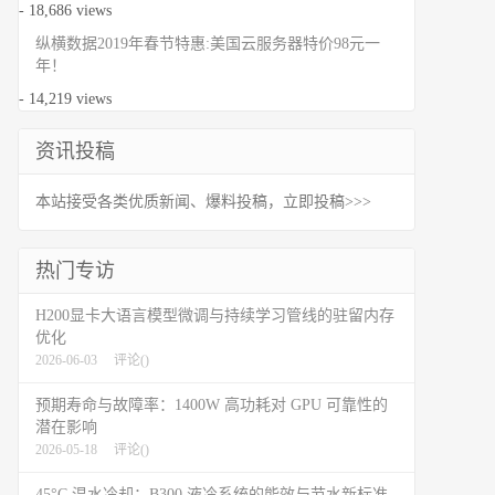
- 18,686 views
纵横数据2019年春节特惠:美国云服务器特价98元一
年！
- 14,219 views
资讯投稿
本站接受各类优质新闻、爆料投稿，立即投稿>>>
热门专访
H200显卡大语言模型微调与持续学习管线的驻留内存
优化
2026-06-03
评论(
)
预期寿命与故障率：1400W 高功耗对 GPU 可靠性的
潜在影响
2026-05-18
评论(
)
45°C 温水冷却：B300 液冷系统的能效与节水新标准