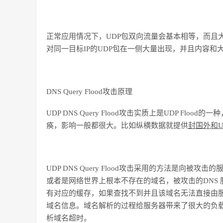
正常应用情况下，
UDP
包双向流量会基本相等，而且
对同一目标
IP
的
UDP
包在一侧大量出现，并且内容和
DNS Query Flood
攻击原理
UDP DNS Query Flood
攻击实质上是
UDP Flood
的一种
痪，影响一般都很大。比如纵横数据就提供
封国外和
U
UDP DNS Query Flood
攻击采用的方法是向被攻击的
或者是网络世界上根本不存在的域名，被攻击的
DNS
有对应的缓存，如果查找不到并且该域名无法直接由
域名信息。域名解析的过程给服务器带来了很大的负
析域名超时。