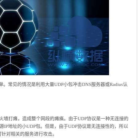
单。常见的情况是利用大量
UDP
小包冲击
DNS
服务器或
Radius
认
火墙打瘫，造成整个网段的瘫痪。由于
UDP
协议是一种无连接的
源
IP
地址的小
UDP
包。但是，由于
UDP
协议是无连接性的，所以
可针对相关的服务进行攻击。