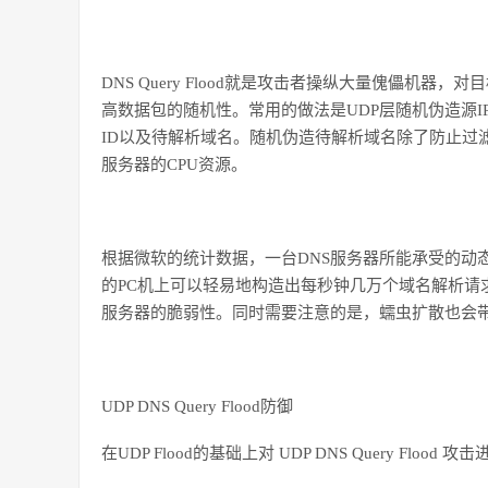
DNS Query Flood
就是攻击者操纵大量傀儡机器，对目
高数据包的随机性。常用的做法是
UDP
层随机伪造源
I
ID
以及待解析域名。随机伪造待解析域名除了防止过
服务器的
CPU
资源。
根据微软的统计数据，一台
DNS
服务器所能承受的动
的
PC
机上可以轻易地构造出每秒钟几万个域名解析请
服务器的脆弱性。同时需要注意的是，蠕虫扩散也会
UDP DNS Query Flood
防御
在
UDP Flood
的基础上对
UDP DNS Query Flood
攻击