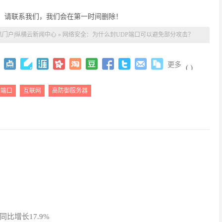
，请联系我们，我们会在第一时间删除！
讯门户|纵横云新闻中心
»
网络安全：为什么封UDP端口可以避免部分攻击？
更多
(
)
P端口
互联网
高防御服务器
比增长17.9%