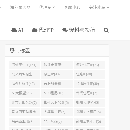
N
海外服务器
代理专区
客服中心
关注本站
+
AI
代理IP
爆料与投稿
热门标签
海外原生IP(161)
跨境电商原生
海外住宅IP(73)
IP(108)
马来西亚原生
原生IP(40)
住宅IP(40)
IP(45)
海外社媒IP(40)
云服务器租用
台湾原生IP(30)
(32)
AI大模型(25)
VPS租用(10)
台湾住宅IP(7)
北京云服务器(7)
郑州云服务器(6)
郑州云服务器租
用(5)
马来西亚跨境电
大模型广场(5)
郑州VPS租用(5)
商IP(5)
马来西亚电商
北京VPS(5)
郑州云机租用(5)
IP(5)