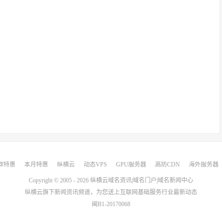
群特惠
本月特惠
纵横云
动态VPS
GPU服务器
高防CDN
海外服务器
Copyright © 2005 - 2026
纵横云域名资讯|域名门户|域名新闻中心
纵横云
旗下新闻资讯频道，为您送上互联网基础服务行业最新动态
闽B1-20170068