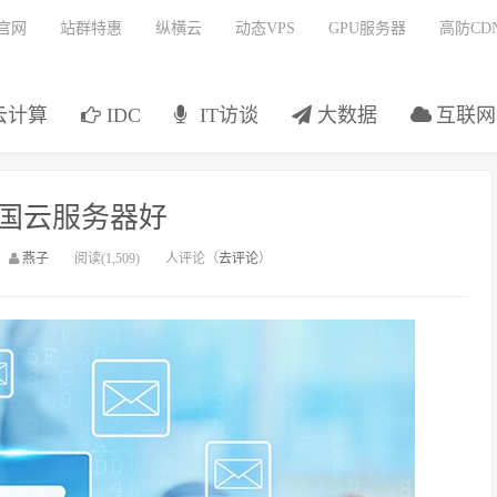
官网
站群特惠
纵横云
动态VPS
GPU服务器
高防CD
云计算
IDC
IT访谈
大数据
互联网
国云服务器好
：
燕子
阅读(1,509)
人评论（
去评论
）