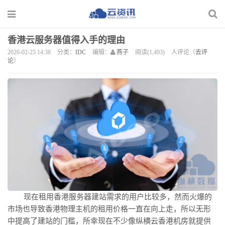
香港云服务器值得入手的理由
2020-02-25 14:38
分类：
IDC
编辑：
燕子
阅读(1,493)
人评论（
去评
论
）
现在租用香港服务器建站需求的用户比较多，然而火爆的
市场也导致香港物理主机的租用价格一直在向上走，所以无形
中提高了建站的门槛，所幸现在不少像
纵横云
香港机房就提供