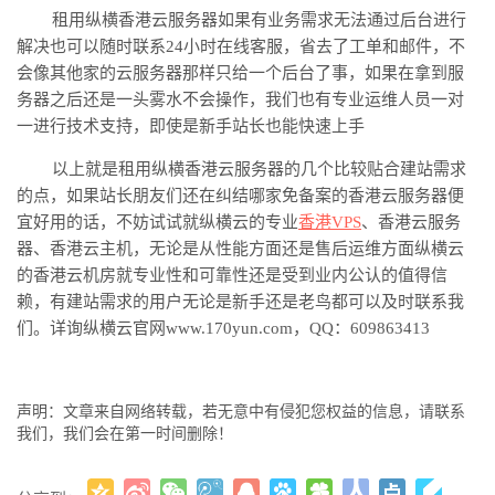
租用
纵横
香港云服务器如果有业务需求无法通过后台进行
解决也可以随时联系
24小时在线客服，省去了工单和邮件，不
会像其他家的云服务器那样只给一个后台了事，如果在拿到服
务器之后还是一头雾水不会操作，我们也有专业运维人员一对
一进行技术支持，即使是新手站长也能快速上手
以上就是租用
纵横
香港云服务器的几个比较贴合建站需求
的点，如果站长朋友们还在
纠结
哪家免备案的香港云服务器便
宜好用的话
，
不妨试试就
纵横云
的专业
香港
VPS
、
香港云服务
器、香港云主机
，
无论是从性能方面还是售后运维方面
纵横云
的香港云机房就专业性和可靠性还是受到业内公认的值得信
赖，有建站需求的用户无论是新手还是老鸟都可以及时联系我
们。
详询纵横云官网
www.170yun.com，QQ：609863413
声明：文章来自网络转载，若无意中有侵犯您权益的信息，请联系
我们，我们会在第一时间删除！