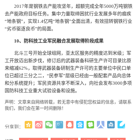
2017年是钢铁去产能攻坚年，超额完成全年5000万吨钢铁
去产能政府目标任务。集中力量取缔困扰行业发展多年的痼疾
“地条钢”，实现1.4亿吨“地条钢”全面出清，有效扭转钢铁行业
“劣币驱逐良币”的局面。
10、防科技工业军民融合发展取得阶段成果
北斗三号开始全球组网，亚太区服务的精度达到米级；军
工开放迈出新步伐，修订后的武器装备科研生产许可目录比原
来缩减62%，取得武器装备研制生产许可的主要单位中民口单
位已超过三分之二，“民参军”层级已经由一般配套产品向总体
和分系统提升；军民资源共享不断深入，向社会发布3000多项
国防科技工业重大试验设备和设施。
声明：文章来自网络转载，若无意中有侵犯您权益的信息，请联系
我们，我们会在第一时间删除！
分享到：
更多
(
)