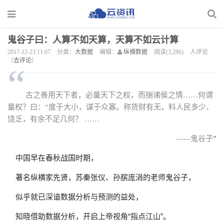
鬼谷子曰：人算不如天算，天算不如云计算
2017-12-23 11:07
分类：
大数据
编辑：
纵横数据
阅读(3,286)
人评论
（
去评论
）
“
古之善用天下者，必量天下之权，而揣诸侯之情……何谓
量权？曰：“度于大小，谋于众寡。称货财有无，料人民多少、
饶乏，有余不足几何？ ……
——鬼谷子
”
中国早在春秋战国时期，
著名纵横家先贤，苏秦张仪、孙膑庞涓的老师鬼谷子，
似乎就已深谙数据分析与预测的益处，
知晓借助数据分析，开启上帝视角“指点江山”。