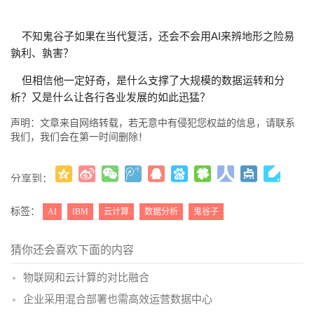
不知鬼谷子如果在当代复活，
还会不会用AI来辨地形之险易
孰利、孰害？
但相信他一定好奇，
是什么支撑了大规模的数据运转和分
析？
又是什么让各行各业发展的如此迅猛？
声明：文章来自网络转载，若无意中有侵犯您权益的信息，请联系
我们，我们会在第一时间删除！
分享到：
更多
(
)
标签：
AI
IBM
云计算
数据分析
鬼谷子
猜你还会喜欢下面的内容
物联网和云计算的对比融合
企业采用混合部署也需高效运营数据中心