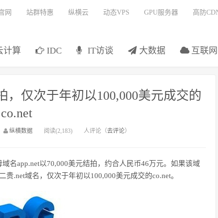
官网
站群特惠
纵横云
动态VPS
GPU服务器
高防CD
云计算
IDC
IT访谈
大数据
互联网
结拍，仅次于年初以100,000美元成交的
co.net
：
纵横数据
阅读(2,183)
人评论（
去评论
）
名app.net以70,000美元结拍，约合人民币46万元。如果该域
.net域名，仅次于年初以100,000美元成交的co.net。