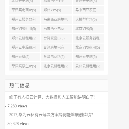
北京云电脑(5)
马来西亚住宅
泉州云电脑(5)
IP(5)
菲律宾电商IP(5)
郑州VPS(5)
马来西亚家庭
IP(5)
郑州云服务器租
马来西亚跨境电
大模型广场(5)
用(5)
商IP(5)
郑州VPS租用(5)
马来西亚电商
北京VPS(5)
IP(5)
郑州云机租用(5)
台湾家庭IP(5)
北京云服务器租
用(5)
郑州云电脑租用
台湾跨境电商
北京VPS租用(5)
(5)
IP(5)
郑州云机(5)
台湾电商IP(5)
郑州云电脑(5)
菲律宾原生IP(5)
北京云机租用(5)
泉州云机租用(5)
热门信息
终于有人把云计算、大数据和人工智能讲明白了！
- 7,280 views
2017,华为云私有云解决方案缘何能够屡创佳绩？
- 30,328 views