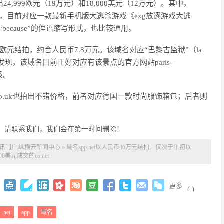
出24,999欧元（19万元）和18,000美元（12万元）。其中，
）等词的缩写，目前对应一款最新手机版大逃杀游戏《exg放逐游戏大逃
because”的俚语缩写形式，也比较通用。
9,990欧元结拍，约合人民币7.8万元。该域名对应“巴黎古监狱”（la
搜索发现，该域名目前正好对应有该景点的官方网站paris-
级。
itual.co.uk也拍出不错价格，前者对应德国一款时尚服饰箱包；后者则
，请联系我们，我们会在第一时间删除！
资讯门户|纵横云新闻中心
»
域名app.net以人民币46万元结拍，仅次于年初以
000美元成交的co.net
更多
(
)
.net
app
域名