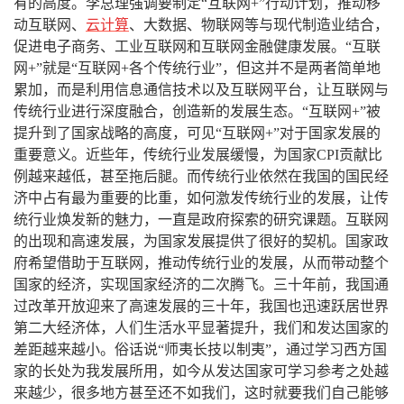
有的高度。李总理强调要制定“互联网+”行动计划，推动移
动互联网、
云计算
、大数据、物联网等与现代制造业结合，
促进电子商务、工业互联网和互联网金融健康发展。“互联
网+”就是“互联网+各个传统行业”，但这并不是两者简单地
累加，而是利用信息通信技术以及互联网平台，让互联网与
传统行业进行深度融合，创造新的发展生态。“互联网+”被
提升到了国家战略的高度，可见“互联网+”对于国家发展的
重要意义。近些年，传统行业发展缓慢，为国家CPI贡献比
例越来越低，甚至拖后腿。而传统行业依然在我国的国民经
济中占有最为重要的比重，如何激发传统行业的发展，让传
统行业焕发新的魅力，一直是政府探索的研究课题。互联网
的出现和高速发展，为国家发展提供了很好的契机。国家政
府希望借助于互联网，推动传统行业的发展，从而带动整个
国家的经济，实现国家经济的二次腾飞。三十年前，我国通
过改革开放迎来了高速发展的三十年，我国也迅速跃居世界
第二大经济体，人们生活水平显著提升，我们和发达国家的
差距越来越小。俗话说“师夷长技以制夷”，通过学习西方国
家的长处为我发展所用，如今从发达国家可学习参考之处越
来越少，很多地方甚至还不如我们，这时就要我们自己能够