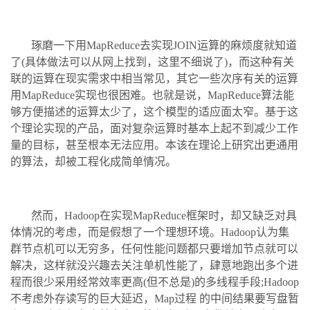
琢磨一下用MapReduce去实现JOIN运算的麻烦度就知道
了(具体做法可以从网上找到，这里不细说了)，而这种有关
联的运算在现实需求中相当常见，其它一些次序有关的运算
用MapReduce实现也很困难。也就是说，MapReduce算法能
够方便描述的运算太少了，这个模型的适应面太窄。基于这
个理论实现的产品，面对复杂运算时基本上起不到减少工作
量的目标，甚至根本无法应用。本该在理论上研究出更通用
的算法，却被工程化成简单情况。
然而，Hadoop在实现MapReduce框架时，却又缺乏对具
体情况的考虑，而是假想了一个理想环境。Hadoop认为集
群节点机可以无穷多，任何性能问题都只要增加节点就可以
解决，这样就没兴趣去关注单机性能了，肆意地跑出多个进
程而很少采用经常效率更高(但不总是)的多线程手段;Hadoop
不考虑外存读写的巨大延迟，Map过程 的中间结果要写盘暂