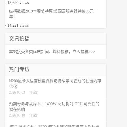
- 18,690 views
纵横数据2019年春节特惠:美国云服务器特价98元一
年！
- 14,221 views
资讯投稿
本站接受各类优质新闻、爆料投稿，立即投稿>>>
热门专访
H200显卡大语言模型微调与持续学习管线的驻留内存
优化
2026-06-03
评论(
)
预期寿命与故障率：1400W 高功耗对 GPU 可靠性的
潜在影响
2026-05-18
评论(
)
45°C 温水冷却：B300 液冷系统的能效与节水新标准