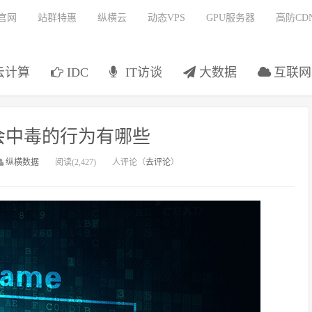
官网
站群特惠
纵横云
动态VPS
GPU服务器
高防CD
云计算
IDC
IT访谈
大数据
互联网
会中毒的行为有哪些
纵横数据
阅读(2,427)
人评论（
去评论
）