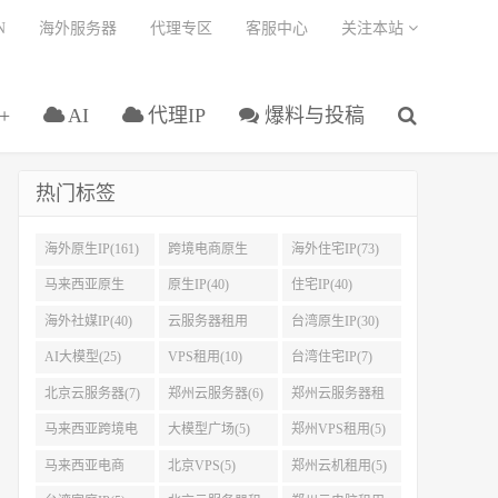
N
海外服务器
代理专区
客服中心
关注本站
+
AI
代理IP
爆料与投稿
热门标签
海外原生IP(161)
跨境电商原生
海外住宅IP(73)
IP(108)
马来西亚原生
原生IP(40)
住宅IP(40)
IP(45)
海外社媒IP(40)
云服务器租用
台湾原生IP(30)
(32)
AI大模型(25)
VPS租用(10)
台湾住宅IP(7)
北京云服务器(7)
郑州云服务器(6)
郑州云服务器租
用(5)
马来西亚跨境电
大模型广场(5)
郑州VPS租用(5)
商IP(5)
马来西亚电商
北京VPS(5)
郑州云机租用(5)
IP(5)