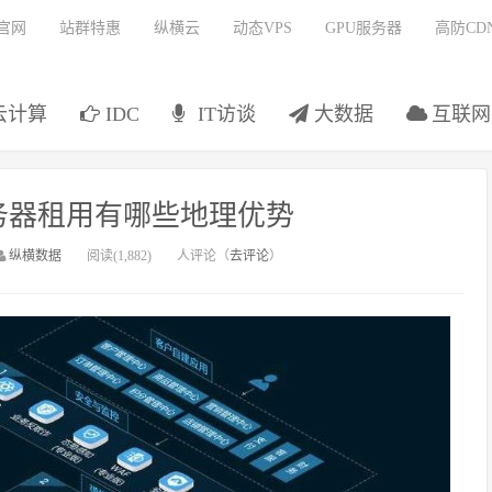
官网
站群特惠
纵横云
动态VPS
GPU服务器
高防CD
云计算
IDC
IT访谈
大数据
互联网
务器租用有哪些地理优势
纵横数据
阅读(1,882)
人评论（
去评论
）