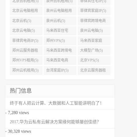
北京云机租用(5)
泉州云机租用(5)
菲律宾住宅IP(5)
北京云电脑租用
泉州云电脑租用
菲律宾家庭IP(5)
(5)
(5)
北京云机(5)
泉州云机(5)
菲律宾跨境电商
IP(5)
北京云电脑(5)
马来西亚住宅
泉州云电脑(5)
IP(5)
菲律宾电商IP(5)
郑州VPS(5)
马来西亚家庭
IP(5)
郑州云服务器租
马来西亚跨境电
大模型广场(5)
用(5)
商IP(5)
郑州VPS租用(5)
马来西亚电商
北京VPS(5)
IP(5)
郑州云机租用(5)
台湾家庭IP(5)
北京云服务器租
用(5)
热门信息
终于有人把云计算、大数据和人工智能讲明白了！
- 7,280 views
2017,华为云私有云解决方案缘何能够屡创佳绩？
- 30,328 views