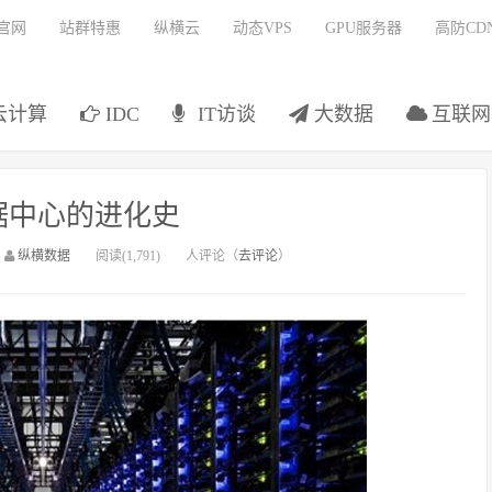
官网
站群特惠
纵横云
动态VPS
GPU服务器
高防CD
云计算
IDC
IT访谈
大数据
互联网
据中心的进化史
：
纵横数据
阅读(1,791)
人评论（
去评论
）