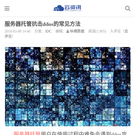
服务器托管抗击ddos的常见方法
2018-03-08 14:46
分类：
IDC
编辑：
纵横数据
阅读(1,905)
人评论（
去
评论
）
服务器托管
用户在使用过程中难免会遇到ddos攻