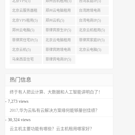
北京VPS(5)
郑州云机租用(5)
台湾家庭IP(5)
北京云服务器租
郑州云电脑租用
台湾跨境电商
用(5)
(5)
IP(5)
北京VPS租用(5)
郑州云机(5)
台湾电商IP(5)
郑州云电脑(5)
菲律宾原生IP(5)
北京云机租用(5)
菲律宾住宅IP(5)
北京云电脑租用
菲律宾家庭IP(5)
(5)
北京云机(5)
菲律宾跨境电商
北京云电脑(5)
IP(5)
马来西亚住宅
菲律宾电商IP(5)
IP(5)
热门信息
终于有人把云计算、大数据和人工智能讲明白了！
- 7,273 views
2017,华为云私有云解决方案缘何能够屡创佳绩？
- 30,324 views
云主机主要功能有哪些？云主机租用哪家好？