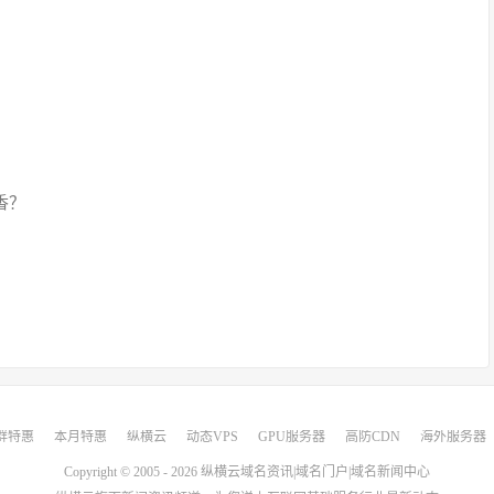
香？
群特惠
本月特惠
纵横云
动态VPS
GPU服务器
高防CDN
海外服务器
Copyright © 2005 - 2026
纵横云域名资讯|域名门户|域名新闻中心