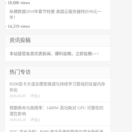
- 18,686 views
纵横数据2019年春节特惠:美国云服务器特价98元一
年！
- 14,219 views
资讯投稿
本站接受各类优质新闻、爆料投稿，立即投稿>>>
热门专访
H200显卡大语言模型微调与持续学习管线的驻留内存
优化
2026-06-03
评论(
)
预期寿命与故障率：1400W 高功耗对 GPU 可靠性的
潜在影响
2026-05-18
评论(
)
45°C 温水冷却：B300 液冷系统的能效与节水新标准