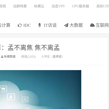
官网
站群特惠
纵横云
动态VPS
GPU服务器
高防CD
云计算
IDC
IT访谈
大数据
互联网
：孟不离焦 焦不离孟
：
纵横数据
阅读(2,033)
人评论（
去评论
）