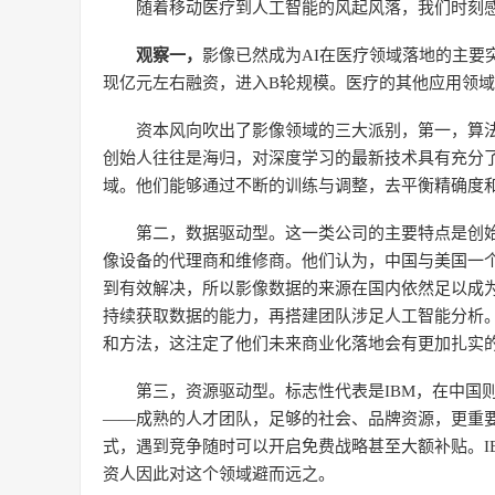
随着移动医疗到人工智能的风起风落，我们时刻
观察一，
影像已然成为AI在医疗领域落地的主要
现亿元左右融资，进入B轮规模。医疗的其他应用领
资本风向吹出了影像领域的三大派别，第一，算法
创始人往往是海归，对深度学习的最新技术具有充分
域。他们能够通过不断的训练与调整，去平衡精确度
第二，数据驱动型。这一类公司的主要特点是创始
像设备的代理商和维修商。他们认为，中国与美国一
到有效解决，所以影像数据的来源在国内依然足以成为
持续获取数据的能力，再搭建团队涉足人工智能分析
和方法，这注定了他们未来商业化落地会有更加扎实
第三，资源驱动型。标志性代表是IBM，在中国
——成熟的人才团队，足够的社会、品牌资源，更重要
式，遇到竞争随时可以开启免费战略甚至大额补贴。I
资人因此对这个领域避而远之。