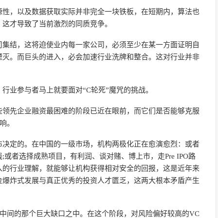
源性，以及数据获取实际并非完全一块铁板，在短期内，算法也
，这才导致了当前激烈的同质竞争。
司集结，这将迫使业内每一家公司，必须至少在某一方面证明自
湮灭。而巨头的进入，必会加速行业洗牌和整合。这对行业并非
行业参与者马上就要面对“C轮死”魔咒的挑战。
些领先企业融资最困难的阶段已近在眼前，而它们是否能够克服
影响。
布决定的。在中国的一级市场，机构两极化正在愈演愈烈：或者
或者选择成熟项目，有利润、谈对赌、博上市，走Pre IPO路
入的行业理解，就能够让机构获得相对安全的回报，这是近年来
金爆炸式发展与真正优秀的投资人才匮乏，这两大根本矛盾产生
线中间的那个巨大缺口之中。在这个阶段，对风险偏好较高的VC