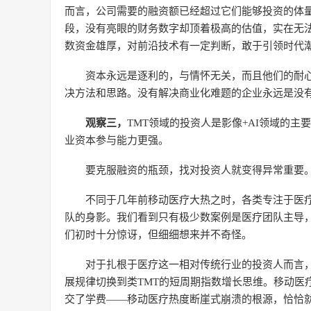
而言，公司需要的融资额已经超过它们能够投资的体量;
段，没有亮眼的财务数字却顶着极高的估值，实在无
数资金雄厚，对前沿技术有一定判断，敢于引领时代潮
资本永远是逐利的，与情怀无关，而且他们的耐
决方法和思路。没有解决商业化难题的企业永远是没
观察三，
TMT领域的投资人是影像+AI领域的
业资本参与能力更强。
要克服融资的瓶颈，找对投资人就变得异常重要。
不同于几年前移动医疗大热之时，各类专注于医疗
队的身影。我们看到只有极少数案例是医疗团队主导，
们初时十分惊讶，但细细想来并不奇怪。
对于扎根于医疗这一相对传统行业的投资人而言
展规律切换到类TMT的短周期指数增长思维。移动医
交了学费——移动医疗热度断崖式崩溃的根源，恰恰