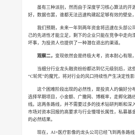
虽有三种派别，然而由于深度学习核心算法的开
好，数据也罢，谁都无法迅速构建起足够有效的壁垒
我们预期，未来一年到两年资金将迅速在头部公
己的先进性才能立足，剩下的企业只能在竞争中走向
坏事，为投资人也提供了一种潜在退出的渠道。
观察二，
变现依然会是终极大考，资本耐心有限，
当细分行业龙头融资纷纷都达到亿元级别后，这
“C轮死”的魔咒，将对行业的风口持续性产生决定性
这个困难阶段出现的必然性，是投资人的偏好分
选择早期项目，小金额、广撒网、博概率，走孵化路线;
线。这两条路线，并不需要过多的技术钻研判断和深
市场对资本回报的高要求与行业慢增长属性，私募基
的必然结果。
现在，AI+医疗影像的龙头公司已经飞到两条路