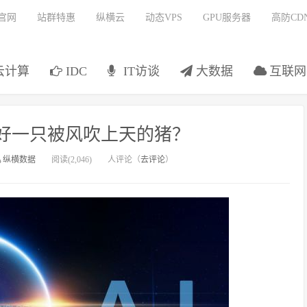
官网
站群特惠
纵横云
动态VPS
GPU服务器
高防CD
云计算
IDC
IT访谈
大数据
互联网
做好一只被风吹上天的猪？
纵横数据
阅读(2,046)
人评论（
去评论
）