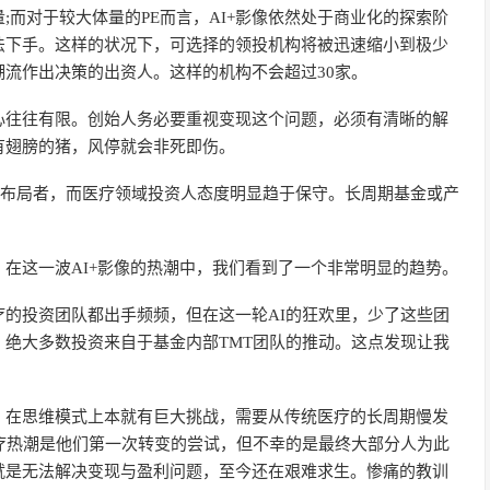
而对于较大体量的PE而言，AI+影像依然处于商业化的探索阶
法下手。这样的状况下，可选择的领投机构将被迅速缩小到极少
流作出决策的出资人。这样的机构不会超过30家。
心往往有限。创始人务必要重视变现这个问题，必须有清晰的解
有翅膀的猪，风停就会非死即伤。
主要布局者，而医疗领域投资人态度明显趋于保守。长周期基金或产
在这一波AI+影像的热潮中，我们看到了一个非常明显的趋势。
的投资团队都出手频频，但在这一轮AI的狂欢里，少了这些团
绝大多数投资来自于基金内部TMT团队的推动。这点发现让我
，在思维模式上本就有巨大挑战，需要从传统医疗的长周期慢发
疗热潮是他们第一次转变的尝试，但不幸的是最终大部分人为此
就是无法解决变现与盈利问题，至今还在艰难求生。惨痛的教训