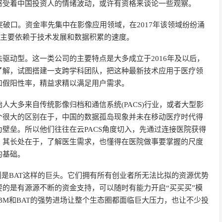
感受着中国投资人的情绪波动，或许有资格来谈论一些观察。
突破口。资金率先集中在影像应用领域，在2017年该领域纷纷涌
域主要依赖于技术发展和数据积累的速度。
驱动型。这一类公司的主要特点是大多成立于2016年及以后，
了解，试图搭建一支跨学科团队，把这种最新技术应用于医疗领
和假阳性率，精益求精以满足用户需求。
人大多来自传统影像归档和通信系统(PACS)行业，或者大型影
个很大的区别在于，中国的数据孤岛现象并未在移动医疗时代得
壁垒。所以他们往往在云PACS角度切入，先通过连接医院获得
。其长处在于，了解医生需求，也懂得在医院做事要掌握的尺度
的基础。
则是BAT这样的巨头。它们拥有所有创业者所无法比拟的资源优势
的是有源源不断的资金支持，可以随时有能力开启“买买买”模
BM和BAT的强势进场让整个生态圈都面临巨大压力，也让不少投