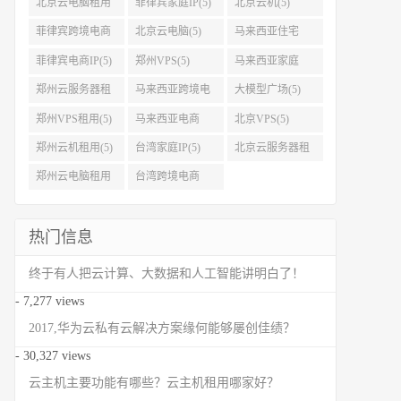
北京云电脑租用
菲律宾家庭IP(5)
北京云机(5)
(5)
菲律宾跨境电商
北京云电脑(5)
马来西亚住宅
IP(5)
IP(5)
菲律宾电商IP(5)
郑州VPS(5)
马来西亚家庭
IP(5)
郑州云服务器租
马来西亚跨境电
大模型广场(5)
用(5)
商IP(5)
郑州VPS租用(5)
马来西亚电商
北京VPS(5)
IP(5)
郑州云机租用(5)
台湾家庭IP(5)
北京云服务器租
用(5)
郑州云电脑租用
台湾跨境电商
(5)
IP(5)
热门信息
终于有人把云计算、大数据和人工智能讲明白了！
- 7,277 views
2017,华为云私有云解决方案缘何能够屡创佳绩？
- 30,327 views
云主机主要功能有哪些？云主机租用哪家好？