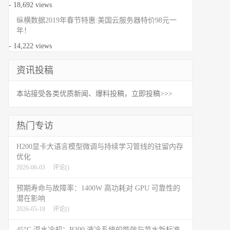
- 18,692 views
纵横数据2019年春节特惠:美国云服务器特价98元一
年！
- 14,222 views
资讯投稿
本站接受各类优质新闻、爆料投稿，立即投稿>>>
热门专访
H200显卡大语言模型微调与持续学习管线的驻留内存
优化
2026-06-03
评论(
)
预期寿命与故障率：1400W 高功耗对 GPU 可靠性的
潜在影响
2026-05-18
评论(
)
45°C 温水冷却：B300 液冷系统的能效与节水新标准