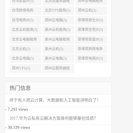
台湾家庭IP(5)
北京云服务器租
郑州云电脑租用
用(5)
(5)
台湾跨境电商
北京VPS租用(5)
郑州云机(5)
IP(5)
台湾电商IP(5)
郑州云电脑(5)
菲律宾原生IP(5)
北京云机租用(5)
泉州云机租用(5)
菲律宾住宅IP(5)
北京云电脑租用
泉州云电脑租用
菲律宾家庭IP(5)
(5)
(5)
北京云机(5)
泉州云机(5)
菲律宾跨境电商
IP(5)
北京云电脑(5)
泉州云电脑(5)
菲律宾电商IP(5)
郑州VPS(5)
郑州云服务器租
用(5)
热门信息
终于有人把云计算、大数据和人工智能讲明白了！
- 7,293 views
2017,华为云私有云解决方案缘何能够屡创佳绩？
- 30,339 views