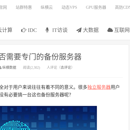
官网
站群特惠
纵横云
动态VPS
GPU服务器
高防CD
云计算
IDC
IT访谈
大数据
互联网
否需要专门的备份服务器
纵横数据
阅读(2,302)
人评论（
去评论
）
全对于用户来说往往有着不同的意义。很多
独立服务器
用户
没有必要搞一台这也备份服务器呢？