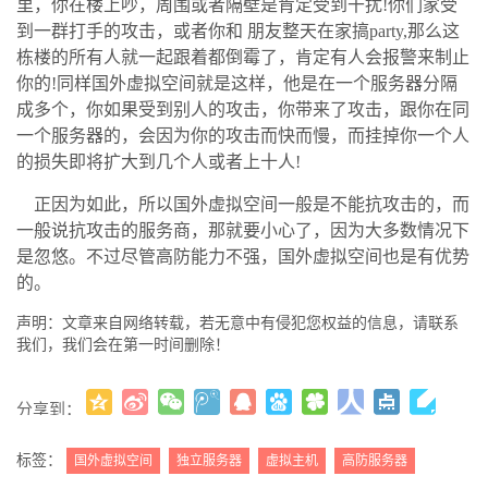
里，你在楼上吵，周围或者隔壁是肯定受到干扰
!
你们家受
到一群打手的攻击，或者你和
朋友整天在家搞
party,
那么这
栋楼的所有人就一起跟着都倒霉了，肯定有人会报警来制止
你的
!
同样国外虚拟空间就是这样，他是在一个服务器分隔
成多个，你如果受到别人的攻击，你带来了攻击，跟你在同
一个服务器的，会因为你的攻击而快而慢，而挂掉你一个人
的损失即将扩大到几个人或者上十人
!
正因为如此，所以国外虚拟空间一般是不能抗攻击的，而
一般说抗攻击的服务商，那就要小心了，因为大多数情况下
是忽悠。不过尽管高防能力不强，国外虚拟空间也是有优势
的
。
声明：文章来自网络转载，若无意中有侵犯您权益的信息，请联系
我们，我们会在第一时间删除！
分享到：
更多
(
)
标签：
国外虚拟空间
独立服务器
虚拟主机
高防服务器