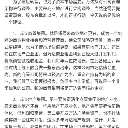
为了适应转型，也为了资本市场需要，万达拟对公司管理
架构进行调整，主要是商业地产进行架构调整，当然还需要提
请董事会、股东会批准以后，才能正式行动。今天说的是我的
一个建议。
1、成立商管集团。就是将原来商业地产更名，成为一个纯
粹的商业物业持有和运营管理商，使公司战略更清晰，商业模
式更纯粹，也为了使市场估值更高。如果有房地产开发，还是
归在房地产企业里，但万达商业租金利润已经大过开发利润。
将来商管就是收租金，利润每年两位数增长，在此基础上，再
通过线上线下融合做一些东西出来，这样公司市场估值会更
高。新的商管公司将是以轻资产为主、重资产持有为辅的企
业，我们做了公司模拟报表，负债率也非常低，可说是一个非
常优秀的公司。新的商管集团将是万达集团核心企业。
2、成立地产集团。第一要负责消化商管集团的地产业务，
原来商业地产还有一些房地产开发业务，地产集团要尽快帮助
消化，但利润归商管。第二要开发万达广场重资产，也不排除
纯粹搞一些住宅开发。这么多年万达地产规划、设计、开发、
销售一条龙，都是自有团队，在市场上口碑颇好。第三也可以