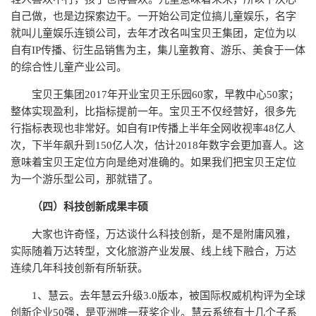
自己做，也是边探索边干。一开始公司定位搞儿童娱乐，名字
就叫儿童娱乐连锁公司，去年才改名叫宝贝王集团，定位为以
自有IP传播、衍生品销售为主，集儿童教育、游乐、美食于一体
的综合性儿童产业公司。
宝贝王集团2017年开业宝贝王乐园60家，早教中心50家；
整体实现盈利，比指标提前一年。宝贝王不仅经营好，很多先
行指标表现也非常好。如自有IP传播上半年全网收视率48亿人
次，下半年飙升到150亿人次，估计2018年数字会更加喜人。这
意味着宝贝王定位方向是绝对准确的。如果我们把宝贝王定位
为一个游乐型公司，那就错了。
（四）科技创新成果丰硕
大家也许奇怪，万达谈什么科技创新，是不是附庸风雅，
实际随着万达转型，文化旅游产业发展、线上线下融合，万达
连续几年科技创新有所斩获。
1、慧云。去年慧云升级3.0版本，被国际权威机构评为全球
创新企业50强，是亚洲唯一获奖企业。慧云系统有十几个子系