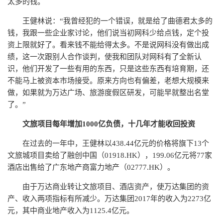
太多的钱。
王健林说：“我曾经犯的一个错误，就是给了曲德君太多的
钱，我跟一些企业家讨论，他们说当初网科少给点钱，定个投
资上限就好了。看来钱不能给得太多。不是说网科没有做出成
绩，这一次跟别人合作谈判，使我和团队对网科有了全新认
识，他们开发了一些有用的东西，只是这些东西有培育期，还
不能马上被资本市场接受。原来方向也有偏差，老想大规模来
做，如果就为万达广场、旅游度假区研发，可能早就整出名堂
了。”
文旅项目每年增加1000亿负债，十几年才能收回投资
在过去的一年中，王健林以438.44亿元的价格将旗下13个
文旅城项目卖给了融创中国（01918.HK），199.06亿元将77家
酒店出售给了广东地产商富力地产（02777.HK）。
由于万达商业转让文旅项目、酒店资产，使万达集团的资
产、收入两项指标有所减少。万达集团2017年的收入为2273亿
元，其中商业地产收入为1125.4亿元。