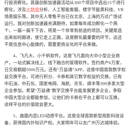
行投资孵化。首届创新加速器活动从300个项目中选出15个进行
孵化，涉及
大数据
分析、人工智能客服、楼宇节能黑科技、VR
场景娱乐等。其中无人零售平台已在北京、上海的万达广场试
运行。我对创新加速器充满期待，如果每年成功孵化一个两
个，一届一届干下去，将是一个非常有前途的项目。关键是选
出来如何跟进，使它走上正路，这是孵化最重要的环节，这还
不是信息中心能做的，需要更商业化的平台来做。
4、飞凡大、小千帆软件。这是飞凡面向大中小型企业商
户，一站式解决线上、线下融合的管理软件。签约商户6万家，
日交易额超5000万元。还有“万益通”APP，这是中国首款数字权
益交换平台，可进行积分、卡券和其它数字权益的交换，已有
中石油、中石化、国家电网、海航、京东、顺丰等300多家大型
企业参加。希望“万益通”数字交换平台能发展更多企业，争取
中国大型企业都能参加，让他们的卡券在平台上都可以互换，
这样平台的价值就会更大。
5、曲面内显LED动感平台。这是全球首款新型观影科技设
备，获得国内外知识产权。大家明年可以去广州万达城体验。