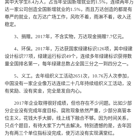
其中大学生8.4万人，占当年全国新增就业的1.5%，连续两年万
达一家公司创造全国新增就业的1.5%，而且万达创造的都是有
尊严的就业，在万达广场工作，风吹不着，雨淋不着，收入还
稳定。
3、捐赠。2017年，不含实物，万达现金捐赠7.7亿元。
4、环保。2017年，万达获国家绿建标识126项，其中绿建
设计标识77项，绿建运行标识49个，连续多年绿建标识获得数
量全国排名第一，每年绿建总数占全国三分之一到四分之一。
5、义工。去年组织义工活动2651次，10.76万人次参加，
中国没有一家企业像万达连续二十几年持续组织义工活动，没
有奖励、没有奖金，完全是发自内心。
2017年企业取得很好成绩，但也存在不少问题。比如少部
分企业没有完成年度目标、腐败现象依然严重，少部分高管本
位主义，花钱大手大脚，线上线下融合不够。因为时间关系，
只点个题目，有待大家下力气去解决。特别遗憾的是，去年因
为有两三个单位指标没完成，使万达没有实现满堂红。