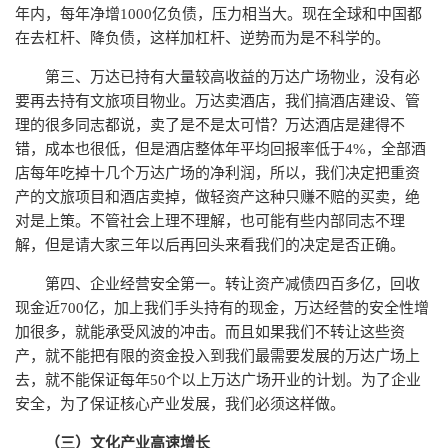
年内，每年净增1000亿负债，压力相当大。现在全球和中国都
在去杠杆、降负债，这样加杠杆、逆势而为是不科学的。
第三、万达已持有大量较高收益的万达广场物业，没有必
要再去持有文旅项目物业。万达卖酒店，我们搞酒店建设、管
理的很多同志都说，卖了是不是太可惜？万达酒店是建得不
错，成本也很低，但是酒店整体年平均回报率低于4%，全部酒
店每年吃掉十几个万达广场的净利润，所以，我们决定把重资
产的文旅项目和酒店卖掉，做轻资产这种只赚不赔的买卖，绝
对是上策。不管社会上理不理解，也可能有些内部同志不理
解，但是请大家三年以后再回头来看我们的决定是否正确。
第四、企业经营安全第一。转让资产减债四百多亿，回收
现金近700亿，加上我们手头持有的现金，万达经营的安全性增
加很多，就能承受风波的冲击。而且如果我们不转让这些资
产，就不能把有限的资金投入到我们最需要发展的万达广场上
去，就不能保证每年50个以上万达广场开业的计划。为了企业
安全，为了保证核心产业发展，我们必须这样做。
（三）文化产业高速增长