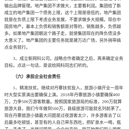
输出品牌管理。地产集团不求做大，主要看利润。集团给了新
成立的地产集团一个债务上限，这个上限是很低的，地产集团
就是在负债上限下考虑业务发展，不要求做多大规模。现在中
国房地产，基本上负债和销售额是对等的，销售越多，负债越
多。如果地产集团朝这个路子走，就使集团现在的降负债没多
大意义了。地产集团的主要任务就是建万达广场，另外捎带搞
点业务就行。
3、成立新网科公司。战略合作者确定之后，再来确定业务
目标。点这一句话，是说给网科同志们听的。
（六）承担企业社会责任
1、精准扶贫。继续对丹寨扶贫投入，旅游小镇开业一周年
时大型实景演出要确保上演。2018年丹寨旅游小镇要确保400
万，力争500万游客数量。按照国家旅游局的标准，200万就算
旅游大县，我们今年做到500万，县级旅游可能就名列前茅了。
现在丹寨旅游小镇最大问题是过夜游客太少，许多游客去了以
后最多吃顿饭，甚至有的人自己带东西吃，把矿泉水一喝，瓶