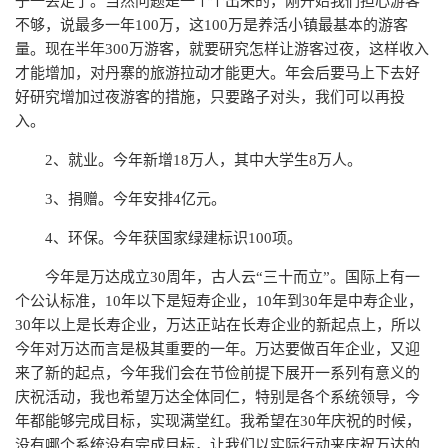
子一丢走了。当然问题是一个个出来的，刚开始我们担心游客
不够，说最多一年100万，这100万是养活小镇最基本的游客
量。现在半年300万游客，就要研究怎样让游客过夜，这样收入
才能增加，对丹寨的旅游拉动才能更大。年会后要马上下去好
好研究增加过夜游客的措施，只要路子对头，我们可以再投
入。
2、就业。今年新增18万人，其中大学生8万人。
3、捐赠。今年安排4亿元。
4、环保。今年获国家绿建标识100项。
今年是万达成立30周年，古人云“三十而立”。国际上有一
个公认标准，10年以下是短寿企业，10年到30年是中寿企业，
30年以上是长寿企业，万达正站在长寿企业的新起点上，所以
今年对万达而言是极其重要的一年。万达要做百年企业，又迎
来了新的起点，今年我们会在节俭前提下展开一系列有意义的
庆祝活动，我也希望万达全体同仁，特别是各个系统领导，今
年都能够完成目标，实现满堂红。我希望在30年庆祝的时候，
没有哪个系统没有完成目标，让我们以实际行动来庆祝万达的