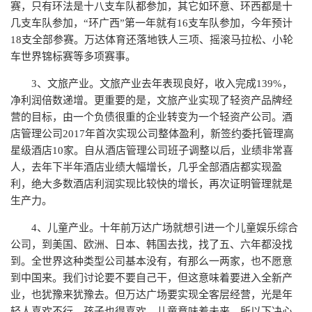
赛，只有环法是十八支车队都参加，其它如环意、环西都是十
几支车队参加，“环广西”第一年就有16支车队参加，今年预计
18支全部参赛。万达体育还落地铁人三项、摇滚马拉松、小轮
车世界锦标赛等多项赛事。
3、文旅产业。文旅产业去年表现良好，收入完成139%，
净利润倍数递增。更重要的是，文旅产业实现了轻资产品牌经
营的目标，由一个负债很重的企业转变为一个轻资产公司。酒
店管理公司2017年首次实现公司整体盈利，新签约委托管理高
星级酒店10家。自从酒店管理公司班子调整以后，业绩非常喜
人，去年下半年酒店业绩大幅增长，几乎全部酒店都实现盈
利，绝大多数酒店利润实现比较快的增长，再次证明管理就是
生产力。
4、儿童产业。十年前万达广场就想引进一个儿童娱乐综合
公司，到美国、欧洲、日本、韩国去找，找了五、六年都没找
到。全世界这种类型公司基本没有，有那么一两家，也不愿意
到中国来。我们讨论要不要自己干，但这意味着要进入全新产
业，也犹豫来犹豫去。但万达广场要实现全客层经营，光是年
轻人喜欢不行，孩子也得喜欢。儿童意味着未来，所以下决心