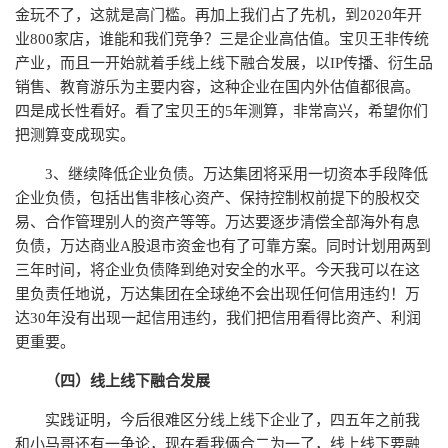
金玩不了，这就是高门槛。再加上我们占了先机，到2020年开
业800家店，谁能和我们竞争？三是企业高估值。宝贝王非传统
产业，而且一开始就着手线上线下融合发展，以IP传播、衍生品
销售、教育游乐为主要内容，这种企业在国内外估值都很高。
四是成长性看好。看了宝贝王的5年测算，非常高兴，希望你们
把测算变成现实。
3、继续降低企业负债。万达集团将采用一切资本手段降低
企业负债，包括出售非核心资产、保持控制权前提下的股权交
易、合作管理别人的资产等等。万达要逐步清偿全部海外有息
负债，万达商业A股退市资金也有了可靠方案。同时计划用两到
三年时间，将企业负债降到绝对安全的水平。今天我可以在这
里负责任地说，万达集团在全球绝不会出现任何信用违约！万
达30年没有出现一起信用违约，我们把信用看得比资产、利润
更重要。
（四）线上线下融合发展
实践证明，今后很难区分线上线下企业了，四五年之前我
和小马哥还有一争论，现在看我俩合二为一了，线上线下要融