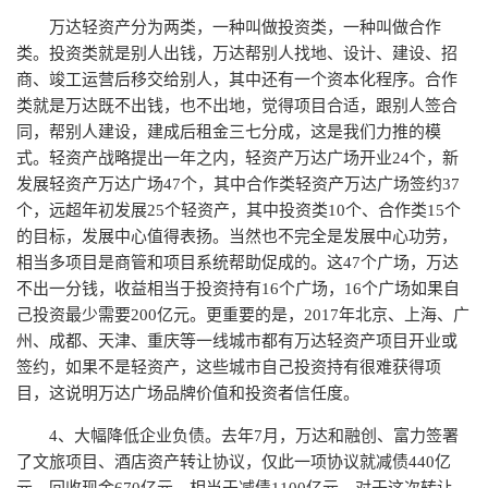
万达轻资产分为两类，一种叫做投资类，一种叫做合作
类。投资类就是别人出钱，万达帮别人找地、设计、建设、招
商、竣工运营后移交给别人，其中还有一个资本化程序。合作
类就是万达既不出钱，也不出地，觉得项目合适，跟别人签合
同，帮别人建设，建成后租金三七分成，这是我们力推的模
式。轻资产战略提出一年之内，轻资产万达广场开业24个，新
发展轻资产万达广场47个，其中合作类轻资产万达广场签约37
个，远超年初发展25个轻资产，其中投资类10个、合作类15个
的目标，发展中心值得表扬。当然也不完全是发展中心功劳，
相当多项目是商管和项目系统帮助促成的。这47个广场，万达
不出一分钱，收益相当于投资持有16个广场，16个广场如果自
己投资最少需要200亿元。更重要的是，2017年北京、上海、广
州、成都、天津、重庆等一线城市都有万达轻资产项目开业或
签约，如果不是轻资产，这些城市自己投资持有很难获得项
目，这说明万达广场品牌价值和投资者信任度。
4、大幅降低企业负债。去年7月，万达和融创、富力签署
了文旅项目、酒店资产转让协议，仅此一项协议就减债440亿