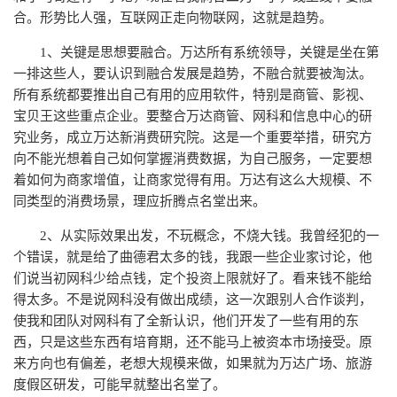
合。形势比人强，互联网正走向物联网，这就是趋势。
1、关键是思想要融合。万达所有系统领导，关键是坐在第
一排这些人，要认识到融合发展是趋势，不融合就要被淘汰。
所有系统都要推出自己有用的应用软件，特别是商管、影视、
宝贝王这些重点企业。要整合万达商管、网科和信息中心的研
究业务，成立万达新消费研究院。这是一个重要举措，研究方
向不能光想着自己如何掌握消费数据，为自己服务，一定要想
着如何为商家增值，让商家觉得有用。万达有这么大规模、不
同类型的消费场景，理应折腾点名堂出来。
2、从实际效果出发，不玩概念，不烧大钱。我曾经犯的一
个错误，就是给了曲德君太多的钱，我跟一些企业家讨论，他
们说当初网科少给点钱，定个投资上限就好了。看来钱不能给
得太多。不是说网科没有做出成绩，这一次跟别人合作谈判，
使我和团队对网科有了全新认识，他们开发了一些有用的东
西，只是这些东西有培育期，还不能马上被资本市场接受。原
来方向也有偏差，老想大规模来做，如果就为万达广场、旅游
度假区研发，可能早就整出名堂了。