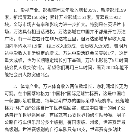
1、影视产业。影视集团去年收入增长35%，新增影城199
家，新增屏幕1585块；累计开业影城1551家，屏幕数15932
块，全球市场占有率和影响力进一步扩大。特别是在英语片市
场，万达具有相当话语权。万达影城在中国并不都是开在万达
广场，有一半左右开在非万达物业里，但万达影城单屏收入是
国内平均水平1.9倍，线上收入超9成，会员收入近9成，表明万
达电影收入非常稳定的增长。万达电影活跃会员突破1亿，这是
重大成绩，也为长期稳定增长打下基础。万达电影花了9年时间
使会员人数突破1亿。希望你们再用三年时间，看到2020年能不
能把会员人数突破2亿。
2、体育产业。万达体育收入两位数增长，净利润增长更为
可观。在中国落地格力“中国杯”国际足球锦标赛，这是中国唯
一获国际足联批准、每年定期举办的国际足球A级赛事。还落地
格力“环广西”公路自行车世界巡回赛，这是中国唯一的男子公
路自行车世界巡回赛，首届就有16支世界顶级车队参赛。男子
公路自行车俱乐部分多个级别，有国家级、州级，世巡赛是最
高级别。世巡赛级别的自行车队只有18支，世巡赛有多站比