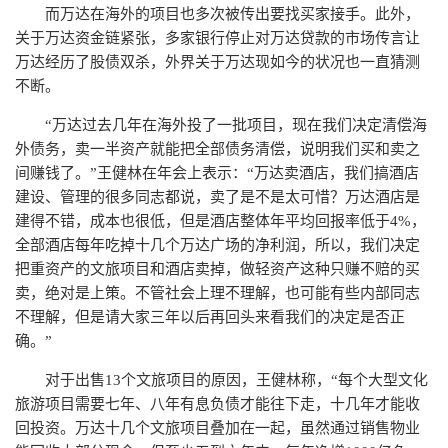
而万达在海外的项目也多次被传出要找买家接手。此外，
关于万达资金链紧张，多家银行停止对万达贷款的市场传言让
万达经历了股债双杀，外界关于万达现如今的状况也一直猜测
不断。
“万达过去几年在海外投了一批项目，现在我们决定清偿海
外债务，卖一半资产就能把全部债务清偿，说明我们买和卖之
间赚钱了。”王健林在年会上表示：“万达卖酒店，我们搞酒店
建设、管理的很多同志都说，卖了是不是太可惜？万达酒店是
建得不错，成本也很低，但是酒店整体年平均回报率低于4%，
全部酒店每年吃掉十几个万达广场的净利润，所以，我们决定
把重资产的文旅项目和酒店卖掉，做轻资产这种只赚不赔的买
卖，绝对是上策。不管社会上理不理解，也可能有些内部同志
不理解，但是请大家三年以后再回头来看我们的决定是否正
确。”
对于出售13个文旅项目的原因，王健林称，“每个大型文化
旅游项目需要七年、八年有息负债才能往下走，十几年才能收
回投资。万达十几个文旅项目叠加在一起，虽然通过销售物业