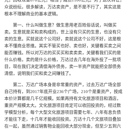
元，回收现金670亿元，相当于减债1100亿元。对于这次转让，
众说纷纭，很多解读，万达卖资产，是不是不行了，其实这是
根本不理解商业的基本逻辑。
第一、什么叫做生意？做生意用老百姓俗话说，叫做买
卖。生意就是买和卖构成的，世上没有只买的生意，也没有只
卖的生意。买就说这个公司好，卖就说这个公司不好，这是根
本不懂商业思维。其实不管买也好、卖也好，关键看买卖之间
能否赚钱。所以对万达的买买买和卖卖卖，关键看我们买的是
什么价格，卖的是什么价格，万达过去几年在海外投了一批项
目，现在我们决定清偿海外债务，卖一半资产就能把全部债务
清偿，说明我们买和卖之间赚钱了。
第二、万达广场本身是非常重的资产，过去万达广场全部
自己持有，到2017年底开业236个广场，210个是重资产，按成
本价计算都是几千亿规模。如果再持有文化旅游项目和酒店，
重资产规模太大。文化旅游项目肯定可以收回投资的，经过数
学模型分析，每个大型文化旅游项目需要七年、八年有息负债
才能往下走，十几年才能收回投资。万达十几个文旅项目叠加
在一起，虽然通过销售物业能回收大部分现金，但至少五到六