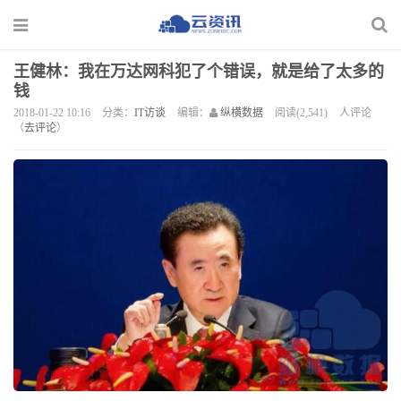
王健林：我在万达网科犯了个错误，就是给了太多的
钱
2018-01-22 10:16
分类：
IT访谈
编辑：
纵横数据
阅读(2,541)
人评论
（
去评论
）