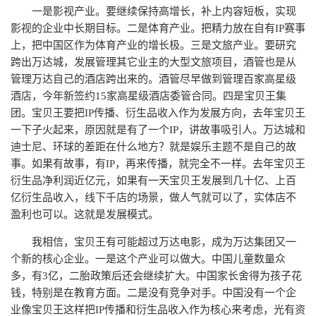
一是影视产业。要继续保持高增长，补上内容短板，实现
影视的企业中长期目标。二是体育产业。把精力放在自有IP赛事
上，把中国区作为体育产业的增长极。三是文旅产业。要研究
跨出万达城，发展管理其它业主的大型文旅项目，酒管也是从
管理万达自己的酒店跨出来的。酒管尽早做到管理百家高星级
酒店，今年新签约15家高星级酒店委管合同。四是宝贝王集
团。宝贝王要把IP传播、衍生品收入作为发展方向，去年宝贝王
一下子火起来，原因就是有了一个IP，讲故事吸引人。万达城和
迪士尼、环球的差距在什么地方？就是娱乐主题不是自己的故
事。如果有故事，有IP，再来传播，就完全不一样。去年宝贝王
衍生品净利润近亿元，如果有一天宝贝王发展到几十亿、上百
亿衍生品收入，线下千店的场景，做人气就可以了，实体店不
盈利也可以。这就是发展模式。
我相信，宝贝王有可能超过万达电影，成为万达集团又一
个新的核心企业。一是这个产业可以做大。中国儿童数量众
多，有3亿，二胎政策后还会继续扩大。中国家长舍得为孩子花
钱，特别是在教育方面。二是没有竞争对手。中国没有一个企
业像宝贝王这样把IP传播和衍生品收入作为核心来考虑，光有资