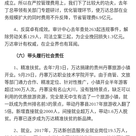
成立。所以在严控管理费用上，我们下了比较大的功夫，去年
丁总带领有关部门专题研讨，优化管理环节，使万达总部在业
务规模扩大的同时费用不升反降，节省管理费6.9亿元。
4、反腐卓有成效。审计中心去年查处263起违规事件，解
除劳动关系129人，司法立案三起，为企业挽回损失1.3亿元。
万达审计有权威，在企业界也有耳闻。
（六）带头履行社会责任
1、精准扶贫。去年7月3日，万达捐建的贵州丹寨旅游小镇
开业。9月29日，丹寨万达职业技术学院开学。由于商管、文旅
等部门通力合作、精准定位、针对性推广，小镇开业半年游客
超过300万人次。丹寨没有名山大川，没有独特景点，缺乏可以
利用的优质旅游资源，完全是无中生有造了一个旅游小镇，就
一跃成为贵州排名前3的景点，带动丹寨县2017年旅游收入翻了
5倍。新增直接就业2000人，间接就业超万人，带动1.6万人脱
贫。丹寨已逐步成为万达精准扶贫的新品牌。
2、就业。2017年，万达新创造服务业就业岗位19.5万人，