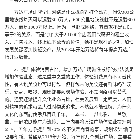
一些县人口较多，也具备较强消费能力。
万达广场建成全国网络是什么概念？打个比方，假设300公
里地铁线每天可以运载300万人，600公里地铁线就不是运载600
万人，而是1000万以上。因为一旦形成网络，容量就不是1加1
等于2的关系，而是1加1大于2.1000个店我们能获得的租金收
入、广告收入、线上线下融合的价值，绝不是现在的5倍。加快
发展关键要加快轻资产，从2018年开始万达将每年提高万达广
场开业数量。
2、提升体验消费占比。增加万达广场黏性最好的办法就是
增加体验业态，这是重中之重的工作。体验消费具有不可替代
性，有人说美食也可以打包，但打包来的美食还有鲜味吗？娱
乐、健身、唱歌、观影都要到现场体验，不是网络可以替代
的。还要逐渐提升文化业态占比，社会发展到一定程度，人们
对精神的追求就会大过对物质追求。不然就不能理解，为什么
文化的东西能传承几百几千年，一本书、一部电影、一首歌
曲、一部歌剧能广为流传。三年内要将万达广场体验业提升到
65%，五年力争提升到70%.这不仅是商管的事，规划设计部门
也要创新。希望从2018年开始，每年评几个创新广场，主要看