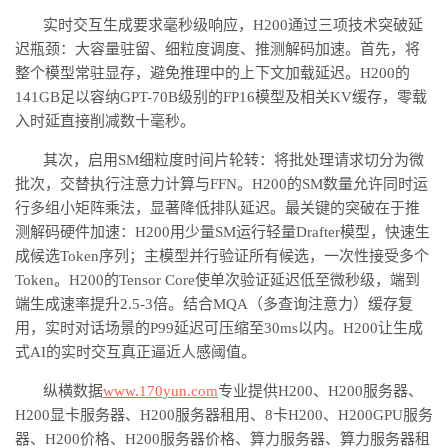
实时交互生成要求毫秒级响应，
H200通过三项技术突破延
迟瓶颈：大容量驻留、细粒度调度、推测解码加速。首先，将
整个模型常驻显存，避免推理中的上下文加载延迟。H200的
141GB足以容纳GPT-70B级别的FP16模型及相关KV缓存，零载
入时延直接削减数十毫秒。
其次，启用
SM细粒度时间片轮转：将批处理请求切分为微
批次，交替执行注意力计算与FFN。H200的SM数量允许同时运
行多组小矩阵乘法，显著降低排队延迟。最关键的突破在于推
测解码硬件加速：H200用少量SM运行轻量Drafter模型，快速生
成候选Token序列；主模型并行验证所有候选，一次性接受多个
Token。H200的Tensor Core使单次验证延迟低至微秒级，端到
端生成速率提升2.5-3倍。结合MQA（多查询注意力）缓存复
用，实时对话场景的P99延迟可压缩至30ms以内。H200让生成
式AI的实时交互真正逼近人感阈值。
纵横数据
www.170yun.com
专业提供
H200、H200服务器、
H200显卡服务器、H200服务器租用、8卡H200、H200GPU服务
器、H200价格、H200服务器价格、算力服务器、算力服务器租