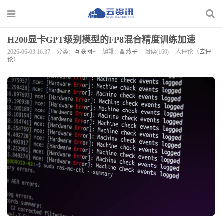
H200显卡GPT级别模型的FP8混合精度训练加速
2026-06-03 16:37
分类：
互联网+
编辑：
燕子
阅读(160)
人评论（
去评
论
）