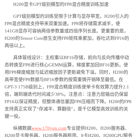
H200显卡GPT级别模型的FP8混合精度训练加速
GPT级别模型的训练受限于计算与显存带宽，H200引入的
FP8混合精度支持带来双重加速。FP8将存储需求减半，使
141GB显存可容纳两倍参数量或四倍序列长度。更重要的是，
H200的Tensor Core原生支持FP8矩阵乘累加，吞吐达到FP16的
两倍以上。
具体管线设计：主权重以
BF16存储，前向与反向传播中动
态转换至FP8进行核心GEMM运算，梯度累加回BF16更新。使
用FP8梯度缩放与延迟缩放因子更新避免下溢。同时，H200的
高带宽使FP8数据与BF16参数的按需重铸开销降至最低。在
GPT-3 175B级别上，FP8混合精度训练使单卡有效算力提升2.1
倍，端到端迭代时间减少38%。注意点：注意力层输出仍保留
FP16以保证精度，但整体通信量因FP8压缩而下降。H200的FP8
支持真正实现了“存减半、算翻倍”，是千亿模型高效训练的关
键一役。
纵横数据
www.170yun.com
专业提供
H200、H200服务器、
H200显卡服务器、H200服务器租用、8卡H200、H200GPU服务