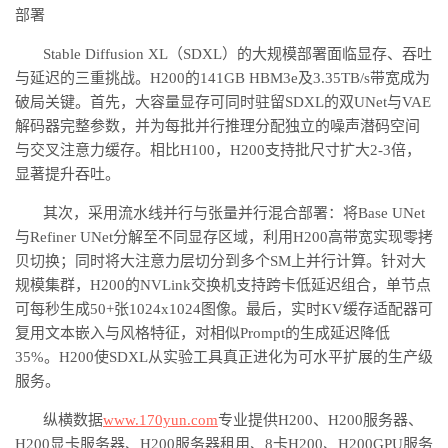
部署
Stable Diffusion XL（SDXL）的大规模部署面临显存、吞吐
与延迟的三重挑战。H200的141GB HBM3e及3.35TB/s带宽成为
破局关键。首先，大容量显存可同时驻留SDXL的双UNet与VAE
解码器完整参数，并为每批并行推理分配独立的噪声潜码空间
与交叉注意力缓存。相比H100，H200支持批尺寸扩大2-3倍，
显著提升吞吐。
其次，采用流水线并行与张量并行混合部署：将
Base UNet
与Refiner UNet分解至不同显存区域，利用H200高带宽实现零拷
贝切换；同时将大注意力层切分到多个SM上并行计算。针对大
规模集群，H200的NVLink交换机支持跨卡低延迟组合，单节点
可每秒生成50+张1024x1024图像。最后，实时KV缓存适配器可
复用文本嵌入与风格特征，对相似Prompt的生成延迟降低
35%。H200使SDXL从实验工具真正进化为可水平扩展的生产级
服务。
纵横数据
www.170yun.com
专业提供
H200、H200服务器、
H200显卡服务器、H200服务器租用、8卡H200、H200GPU服务