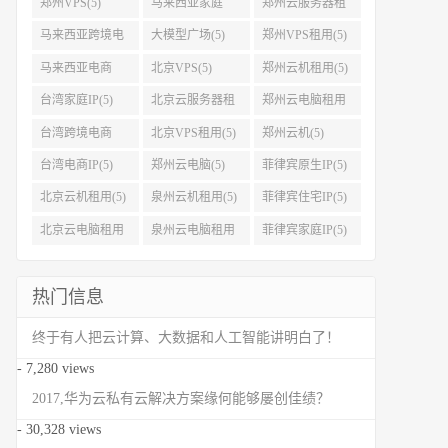
郑州VPS(5)
马来西亚家庭
郑州云服务器租
IP(5)
用(5)
马来西亚跨境电
大模型广场(5)
郑州VPS租用(5)
商IP(5)
马来西亚电商
北京VPS(5)
郑州云机租用(5)
IP(5)
台湾家庭IP(5)
北京云服务器租
郑州云电脑租用
用(5)
(5)
台湾跨境电商
北京VPS租用(5)
郑州云机(5)
IP(5)
台湾电商IP(5)
郑州云电脑(5)
菲律宾原生IP(5)
北京云机租用(5)
泉州云机租用(5)
菲律宾住宅IP(5)
北京云电脑租用
泉州云电脑租用
菲律宾家庭IP(5)
(5)
(5)
热门信息
终于有人把云计算、大数据和人工智能讲明白了！
- 7,280 views
2017,华为云私有云解决方案缘何能够屡创佳绩？
- 30,328 views