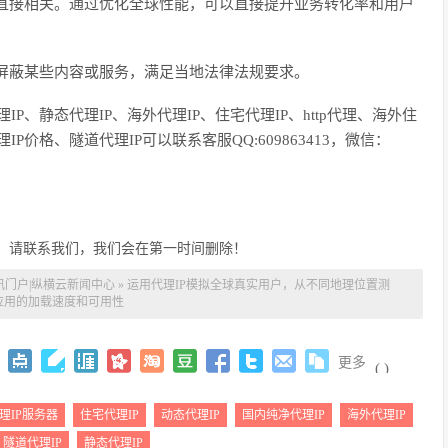
直接相关。通过优化全球性能，可以直接提升业务转化率和用户
屏蔽某些内容或服务，满足当地法律法规要求。
理IP、静态代理IP、海外代理IP、住宅代理IP、http代理、海外住
IP价格、隧道代理IP可以联系客服QQ:609863413，微信：
，请联系我们，我们会在第一时间删除！
讯门户|纵横云新闻中心
»
运用代理IP模拟全球真实用户，从不同地理位置测
应用的加载速度和可用性
更多
(
)
理IP服务器
住宅代理IP
动态代理IP
国内纯净代理IP
海外代理IP
隧道代理IP
静态代理IP