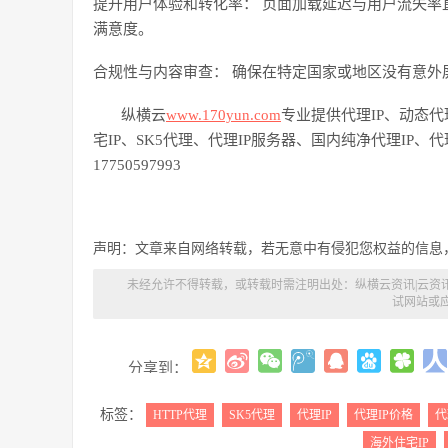
提升用户体验和转化率：
页面加载延迟与用户流失率
满意度。
合规性与内容审查：
确保在特定国家或地区没有意外
纵横云
www.170yun.com
专业提供代理
IP、动态代
宅IP、SK5代理、代理IP服务器、国内纯净代理IP、代理
17750597993
声明：文章来自网络转载，若无意中有侵犯您权益的信息
未经允许不得转载，或转载时需注明出处：
纵横云资讯|云资
试网站或
分享到：
标签：
HTTP代理
SK5代理
代理IP
代理IP价格
代
海外住宅IP