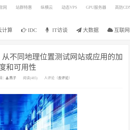
官网
站群特惠
纵横云
动态VPS
GPU服务器
高防CD
云计算
IDC
IT访谈
大数据
互联网
，从不同地理位置测试网站或应用的加
度和可用性
辑：
燕子
阅读(485)
人评论（
去评论
）