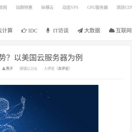
官网
站群特惠
纵横云
动态VPS
GPU服务器
高防CD
云计算
IDC
IT访谈
大数据
互联网
势？以美国云服务器为例
：
燕子
阅读(2,224)
人评论（
去评论
）