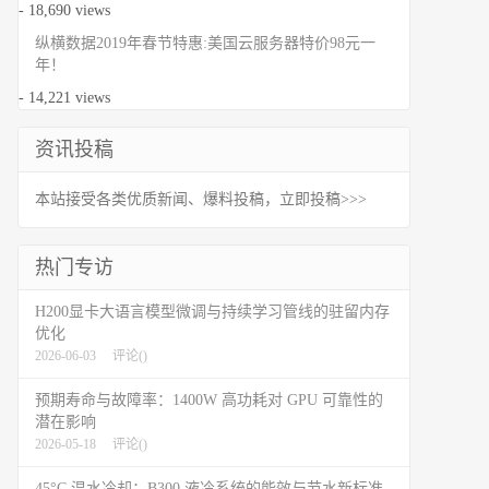
- 18,690 views
纵横数据2019年春节特惠:美国云服务器特价98元一
年！
- 14,221 views
资讯投稿
本站接受各类优质新闻、爆料投稿，立即投稿>>>
热门专访
H200显卡大语言模型微调与持续学习管线的驻留内存
优化
2026-06-03
评论(
)
预期寿命与故障率：1400W 高功耗对 GPU 可靠性的
潜在影响
2026-05-18
评论(
)
45°C 温水冷却：B300 液冷系统的能效与节水新标准