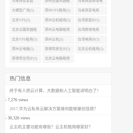
马来西亚家庭
郑州云服务器租
马来西亚跨境电
IP(5)
用(5)
商IP(5)
大模型广场(5)
郑州VPS租用(5)
马来西亚电商
IP(5)
北京VPS(5)
郑州云机租用(5)
台湾家庭IP(5)
北京云服务器租
郑州云电脑租用
台湾跨境电商
用(5)
(5)
IP(5)
北京VPS租用(5)
郑州云机(5)
台湾电商IP(5)
郑州云电脑(5)
菲律宾原生IP(5)
北京云机租用(5)
菲律宾住宅IP(5)
北京云电脑租用
(5)
热门信息
终于有人把云计算、大数据和人工智能讲明白了！
- 7,276 views
2017,华为云私有云解决方案缘何能够屡创佳绩？
- 30,326 views
云主机主要功能有哪些？云主机租用哪家好？