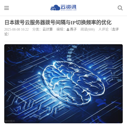
日本拨号云服务器拨号间隔与IP切换频率的优化
2025-08-08 16:22
分类：
云计算
编辑：
燕子
阅读(606)
人评论（
去评
论
）