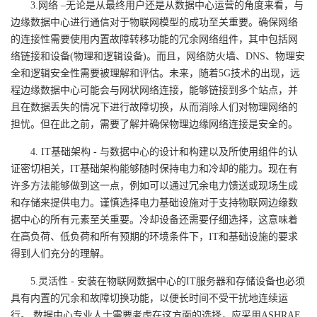
3.网络 –无论是从最终用户还是从数据中心运营的角度来看，与
边缘数据中心进行通信对于物联网模型的成功至关重要。确保网络
的连接性需要使用内置故障转移功能的冗余网络组件，其中包括网
络链接和设备(物理和逻辑设备)。而且，网络防火墙、DNS、物理安
全和逻辑安全性需要被理解和评估。未来，随着5G技术的出现，远
程边缘数据中心可能会与网状网络连接，能够链接到多个站点，并
且在数据丢失的情况下进行故障切换，从而消除人们对物理网络的
担忧。但在此之前，需要了解并确保物理边缘网络连接是安全的。
4. IT基础架构 - 与数据中心的设计和构建以及所使用组件的认
证密切相关，IT基础架构能够随时保持电力和冷却的能力。现在有
许多方法能够做到这一点，例如可以通过冗余电力馈送或现场生成
和存储来提供电力。谨慎选择电力基础设施对于支持物联网边缘数
据中心的所有元素至关重要。冷却设备还需要仔细选择，这意味着
在高负荷、低负荷和所有预期的环境条件下，IT和基础设施的要求
得到人们充分的理解。
5.灵活性 - 安装在物联网数据中心的IT服务器和存储设备也必须
具有内置的冗余和故障切换功能，以便长时间不受干扰地连续运
行。 数据中心专业人士需要考虑在这方面的选择，应采用ASHRAE