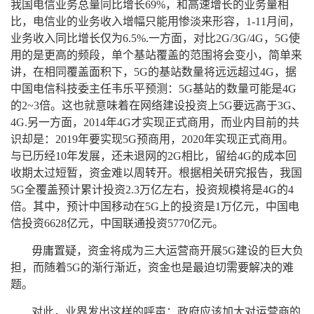
我国电信业务总量同比增长69%，和高速增长的业务量相
比，电信业的业务收入增幅只能用惨淡来形容，1-11月间，
业务收入同比增长仅为6.5%.一方面，对比2G/3G/4G，5G使
用的是更高的频段，单个基站覆盖的范围将会变小，简单来
讲，在相同覆盖面积下，5G的基站数量将远远超过4G，据
中国电信科技委主任韦乐平预测：5G基站的数量可能是4G
的2~3倍。这也就意味着在网络建设投资上5G要远高于3G、
4G.另一方面，2014年4G才实现正式商用，而业内目前的共
识却是：2019年要实现5G预商用，2020年实现正式商用。
与已历经10年发展，还未退网的2G相比，留给4G的成本回
收期太过短暂，资金难以周转开。根据相关研究报告，我国
5G全覆盖预计累计投资2.3万亿左右，投资规模将是4G的4
倍。其中，预计中国移动在5G上的投资是1万亿元，中国电
信投资6628亿元，中国联通投资5770亿元。
毋庸置疑，资金将成为三大运营商开展5G建设的巨大负
担，而随着5G的渐行渐近，资金也是最迫切需要解决的难
题。
对此，业界发出这样的呼声：政府应该加大对运营商的