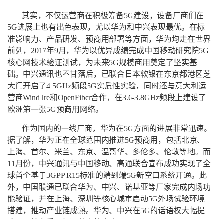
其实，不仅运营商在积极筹备5G建设，设备厂商们在
5G进展上也有出色表现，尤以华为和中兴表现最优。在标
准影响力、产品研发、预商用部署等方面，华为均走在世界
前列，2017年9月，华为以优异成绩完成中国移动研究院5G
核心网技术验证测试，为未来5G规模商用奠定了坚实基
础。中兴通讯也不甘落后，已联合日本软银在东京都港区芝
大门开启了4.5GHz频段5G实质性实验，同时还与意大利运
营商WindTre和OpenFiber合作，在3.6-3.8GHz频段上建设了
欧洲第一张5G预商用网络。
作为国内的一线厂商，华为在5G方面的进展非常迅速。
据了解，华为正在全球范围内推进5G预商用，包括北京、
上海、首尔、米兰、东京、温哥华、多伦多、伦敦等地。而
11月份，中兴通讯与中国移动、高通联合宣布成功实现了全
球首个基于3GPP R15标准的端到端5G新空口系统开通。此
外，中国联通已联合华为、中兴、诺基亚等厂家完成内场功
能验证，并在上海、深圳等核心城市启动5G外场试验环境
搭建，推动产业链成熟。华为、中兴在5G的话语权大幅提