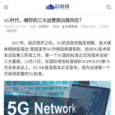
5G时代，喊穷的三大运营商出路何在？
2018-01-15 17:01
分类：
互联网+
编辑：
纵横数据
阅读(1,883)
人评论
（
去评论
）
2017年，接近尾声之际，5G的消息却越发频繁，各大媒
体相继报道出“我国发布5G中频段频谱规划、启动5G技术研
发试验第三阶段工作、第一个5G国际标准正式完成并冻结”
三大重磅，12月21日，在国际电信标准组织3GPP RAN第78
次全体会议上，5G NR首发版本正式发布，成为全球第一个
可商用部署的5G标准。