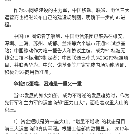
作为5G网络建设的主力军，中国移动、联通、电信三大
运营商也相继公布自己的建设规划图，明确下一步的5G进
程。
中国IDC圈记者了解到，中国电信集团已率先在雄安、
深圳、上海、苏州、成都、兰州等六个城市开通5G试点基
站；中国移动作为唯一报告人和协议主编，成为5G标准无
线空口技术标准的制定者；中国联通已牵头3项3GPP标准项
目，并联合华为、中兴、诺基亚等厂家完成内场功能验证，
积极为5G商用做准备。
争抢5G蛋糕，困难是一重又一重
当5G发展的如火如荼，成为不可逆的发展趋势时，作为
先行军和主力军的运营商却“压力山大”，面临着双重大山的
积压。
1）资金短缺是第一座大山。“增量不增收”的状态是目
前三大运营商的真实写照。根据工信部的数据显示，2017年