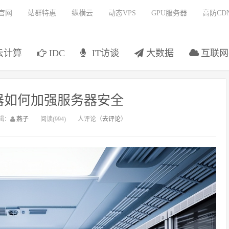
官网
站群特惠
纵横云
动态VPS
GPU服务器
高防CD
云计算
IDC
IT访谈
大数据
互联网
器如何加强服务器安全
辑：
燕子
阅读(994)
人评论（
去评论
）