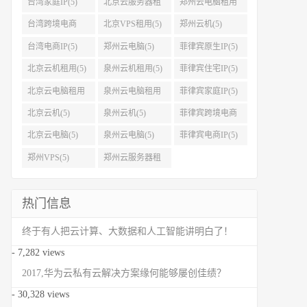
台湾家庭IP(5)
北京云服务器租
郑州云电脑租用
用(5)
(5)
台湾跨境电商
北京VPS租用(5)
郑州云机(5)
IP(5)
台湾电商IP(5)
郑州云电脑(5)
菲律宾原生IP(5)
北京云机租用(5)
泉州云机租用(5)
菲律宾住宅IP(5)
北京云电脑租用
泉州云电脑租用
菲律宾家庭IP(5)
(5)
(5)
北京云机(5)
泉州云机(5)
菲律宾跨境电商
IP(5)
北京云电脑(5)
泉州云电脑(5)
菲律宾电商IP(5)
郑州VPS(5)
郑州云服务器租
用(5)
热门信息
终于有人把云计算、大数据和人工智能讲明白了！
- 7,282 views
2017,华为云私有云解决方案缘何能够屡创佳绩？
- 30,328 views