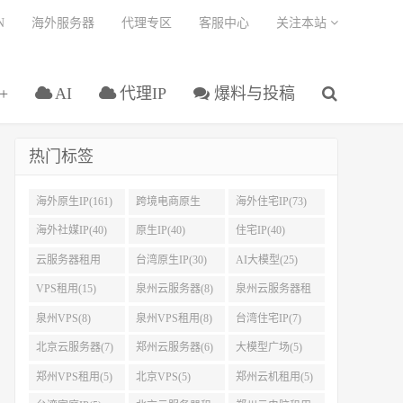
N
海外服务器
代理专区
客服中心
关注本站
+
AI
代理IP
爆料与投稿
热门标签
海外原生IP(161)
跨境电商原生
海外住宅IP(73)
IP(108)
海外社媒IP(40)
原生IP(40)
住宅IP(40)
云服务器租用
台湾原生IP(30)
AI大模型(25)
(37)
VPS租用(15)
泉州云服务器(8)
泉州云服务器租
用(8)
泉州VPS(8)
泉州VPS租用(8)
台湾住宅IP(7)
北京云服务器(7)
郑州云服务器(6)
大模型广场(5)
郑州VPS租用(5)
北京VPS(5)
郑州云机租用(5)