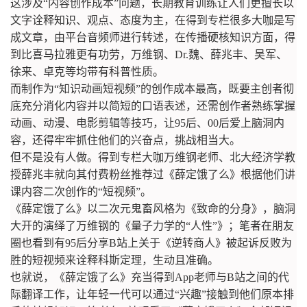
这涉及“内容创作成本”问题，长期教育训练让人们更擅长以
文字诠释知识、观点、态度为主，在得到专栏很多大咖是写
成文章，由平台音频师进行转述，在传播硬核知识方面，得
到比喜马拉雅更有功劳，万维钢、Dr.魏、薛兆丰、吴军、
徐来、卓克等均带有科普性质。
而制作为“知识动画短视频”的创作成本最高，既要主创者彻
底充分消化内容并以简短的口语表述，还需创作者熟练掌握
动画、动漫、电影剪辑等技巧，让95后、00后爱上脑洞内
容，还得牢牢抓住他们的兴奋点，挑战相当大。
但不是没有人做。得到专栏大咖万维钢老师、北大经济学教
授薛兆丰就向其付费粉丝推荐过《薛定饿了么》根据他们讲
课内容二次创作的“短视频”。
《薛定饿了么》以二次元鬼畜风格为《致命的分身》，脑洞
大开的演绎了万维钢的《量子力学的“人性”》；笔者在朋友
圈也看到有95后分享B站上关于《逆转商人》被起诉反败为
胜的短视频来诠释科斯定理，生动且准确。
也就说，《薛定饿了么》充当得到App老师与B站之间的代
际翻译工作，让年轻一代可以通过“兴趣”接触到他们原本排