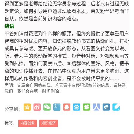
得到更多是老师给结论无学员参与过程，后者只有过程无缺
乏定论；如何引导用户透过现象看本质，启发粉丝思考而非
盲从，依然是当前知识内容的难点。
结语
不管知识付费遭到什么样的瓶颈，但终究提供了更尊重用户
智商的相对优质内容，知识摆脱教科书式的枯燥面孔，打扮
成具有参与感、更开放多元的形态，从看图文转变为以说、
听、看为主的移动端学习模式，短音频对话、短视频动画等
受到热捧，而如何洞察95后、00后群体的喜好、风格，把书
斋的知识传播开去、在作品中认真为用户带来更多脑洞，这
样用心的作品和内容创业者，是不会被时代辜负的…….
声明：文章来自网络转载，若无意中有侵犯您权益的信息，请联系
我们，我们会在第一时间删除！
分享到：
更多
(
)
标签：
内容创业
知识经济