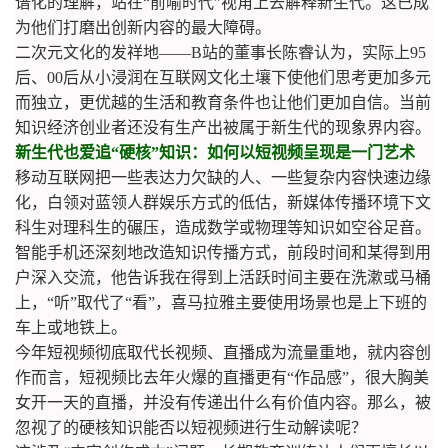
谱化的理解，站在“前喻时代”视角上去解释新生代。这已成
为他们打磨出创新内容的最大障碍。
二次元文化的发祥地——B站的董事长陈睿认为，实际上95
后、00后从小浸润在互联网文化土壤下使他们思考更加多元
而独立，更优越的生活和教育条件也让他们更加自信。当前
知识经济创业者还没有生产出被属于新生代的现象界内容。
新生代也爱追“硬核”知识：如何以短视频呈现是一门艺术
移动互联网把一些表达力欠缺的人、一些复杂内容快速边缘
化，白领对蓝领人群娱乐方式的低估，新媒体传播环境下文
科生对理科生的碾压，造成数学或物理等知识如空谷足音。
智能手机还深刻地改造知识传播方式，前段时间和某得到用
户深入交流，他告诉我在得到上活跃时间主要在洗漱或马桶
上，“听”取代了“看”，喜马拉雅主要使用场景也是上下班的
车上或地铁上。
今年短视频彻底取代长视频、直播成为流量重地，就内容创
作而言，短视频比去年火爆的直播更有“作品感”，很大胸美
女开一天的直播，并没有传递出什么有价值内容。那么，被
忽视了的硬核知识能否以短视频进行生动解读呢？