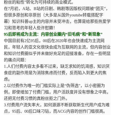
粉丝的粘性”转化为可持续的商业模式。
在7月初，A站、B站的日剧、韩剧等因版权问题被“团灭”，
但很多原创和非原创（大多是从国外youtube转载搭配字
幕）知识科普up主的内容并未受冲击，也算是给那些热爱学
习和思考的年轻人些许慰籍！
95后即将成为主流：内容创业圈内“旧毛病”和“新现象”
中国目前有2亿95后，00后在2020年也会快速成为主流网
民，年轻人的亚文化很快会成为互联网的主流，但内容创业
和知识付费圈似乎并未做好充足的迎接准备，存在一些明显
的痛点问题：
1.人们付费内容太多看不过来，缺乏求知的饥渴感，知识厌
食症的副作用是为消除焦虑而付费，反而陷入到更大的焦
虑。
2.以付费作为唯一的门槛实际上是“伪筛选”，以小密圈为
例，即使增加了付费门槛，用户活跃度并没有想象之中高，
还把无付费习惯的真粉丝拒之门外。
3.付费用户流失率大，如何源源不断获取新生代用户成为难
点，95后、00后口味刁钻，而ACG内容的创作门槛很高。