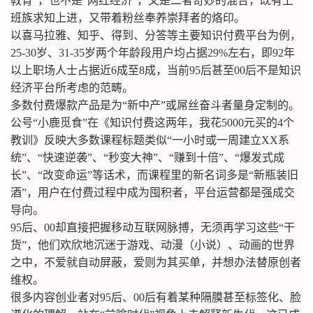
教育”，也不是“网红经济”，又是二者奇妙的混合，既有上
班族求知上进，又带着粉丝奉养崇拜者的烙印。
以喜马拉雅、知乎、得到、分答等主要知识付费平台为例，
25-30岁、31-35岁两个年龄段用户均占据29%左右，即92年
以上职场人士占据近6成至8成，当前95后甚至00后不是知识
经济平台所考虑的范畴。
多数付费爆款产品是为“新中产”或屌丝奋斗者量身定制的。
公号“小鹿觅食”在《知识付费这两年，我花5000元买的4个
教训》反映大多数课程标题类似“一小时或一周建立XX系
统”、“快速逆袭”、“秒变大神”、“赚到十倍”、“爆发式成
长”、“改变命运”等话术，而课程里的新名词多是“新瓶装旧
酒”，用户在付费过程中成为囤积者，平台运营都是强成交
导向。
95后、00却直接把握移动互联网脉搏，无须再学习这些“干
货”，他们欢欣地沉迷于游戏、动漫（小说）、动画的世界
之中，不爱就自动屏蔽，爱则为其买单，并想办法替原创者
维权。
很多内容创业者对95后、00后有着某种隔膜甚至标签化、脸