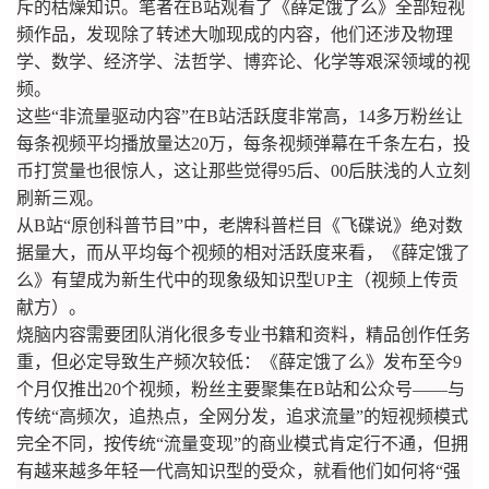
斥的枯燥知识。笔者在B站观看了《薛定饿了么》全部短视
频作品，发现除了转述大咖现成的内容，他们还涉及物理
学、数学、经济学、法哲学、博弈论、化学等艰深领域的视
频。
这些“非流量驱动内容”在B站活跃度非常高，14多万粉丝让
每条视频平均播放量达20万，每条视频弹幕在千条左右，投
币打赏量也很惊人，这让那些觉得95后、00后肤浅的人立刻
刷新三观。
从B站“原创科普节目”中，老牌科普栏目《飞碟说》绝对数
据量大，而从平均每个视频的相对活跃度来看，《薛定饿了
么》有望成为新生代中的现象级知识型UP主（视频上传贡
献方）。
烧脑内容需要团队消化很多专业书籍和资料，精品创作任务
重，但必定导致生产频次较低：《薛定饿了么》发布至今9
个月仅推出20个视频，粉丝主要聚集在B站和公众号——与
传统“高频次，追热点，全网分发，追求流量”的短视频模式
完全不同，按传统“流量变现”的商业模式肯定行不通，但拥
有越来越多年轻一代高知识型的受众，就看他们如何将“强