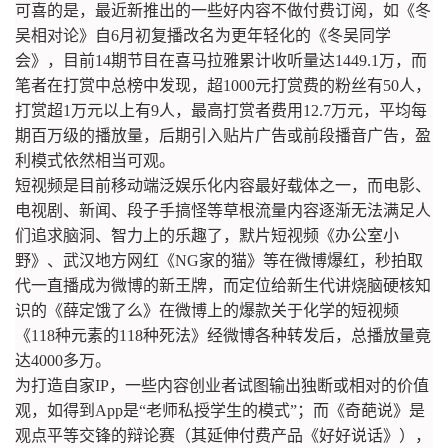
可喜的是，最近新推出的一些好内容不做付费订阅，如《冬
吴相对论》自6月初复播改名为更年轻化的《冬吴同学
会》，目前14期节目在喜马拉雅累计收听量达1449.1万，而
笔者在打赏中总榜中发现，超1000元打赏费的粉丝有50人，
打赏超1万元以上有9人，最高打赏者费用12.7万元，平均每
期百万级的播放量，后期引入贴片广告或前段播音广告，盈
利模式依然相当可观。
短视频是目前移动端泛娱乐化内容最好载体之一，而电影、
电视剧、新闻、段子手搞怪等草根流量内容逐渐无法满足人
们追求脑洞、智力上的乐趣了，默片短视频《办公室小
野》、武汉地方网红《NG家的猫》等在微博爆红，秒拍取
代一直播成为微博的新王牌，而定位给新生代讲烧脑硬核知
识的《薛定饿了么》在微博上的爆款关于化学的短视频
《118种元素的118种死法》经微博各种转发后，总播放量竟
达4000多万。
为打造自家IP，一些内容创业者试图输出独断或相对的价值
观，如得到App是“老师私授学生的模式”；而《奇葩说》是
观点平等交锋的辩论赛（其延伸付费产品《好好说话》），