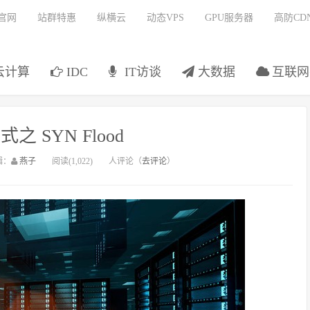
官网
站群特惠
纵横云
动态VPS
GPU服务器
高防CD
云计算
IDC
IT访谈
大数据
互联网
之 SYN Flood
辑：
燕子
阅读(1,022)
人评论（
去评论
）