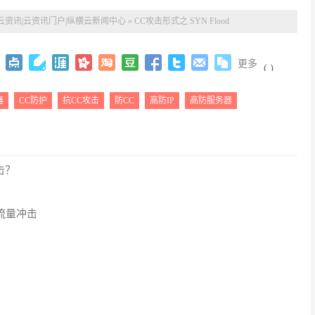
云资讯|云资讯门户|纵横云新闻中心
»
CC攻击形式之 SYN Flood
更多
(
)
器
CC防护
抗CC攻击
防CC
高防IP
高防服务器
击？
流量冲击