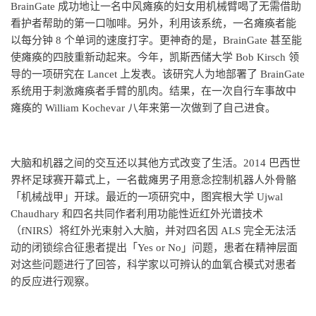
BrainGate 成功地让一名中风瘫痪的妇女用机械臂喝了无需借助
看护者帮助的第一口咖啡。另外，利用该系统，一名瘫痪者能
以每分钟 8 个单词的速度打字。更神奇的是，BrainGate 甚至能
使瘫痪的四肢重新动起来。今年，凯斯西储大学 Bob Kirsch 领
导的一项研究在 Lancet 上发表。该研究人为地部署了 BrainGate
系统用于刺激瘫痪者手臂的肌肉。结果，在一次自行车事故中
瘫痪的 William Kochevar 八年来第一次做到了自己进食。
大脑和机器之间的交互还以其他方式改变了生活。2014 巴西世
界杯足球赛开幕式上，一名截瘫男子用意念控制机器人外骨骼
「机械战甲」开球。最近的一项研究中，图宾根大学 Ujwal
Chaudhary 和四名共同作者利用功能性近红外光谱技术
（fNIRS）将红外光束射入大脑，并对四名因 ALS 完全无法活
动的闭锁综合征患者提出「Yes or No」问题，患者在精神层面
对这些问题进行了回答，科学家以可辨认的血氧合模式对患者
的反应进行观察。