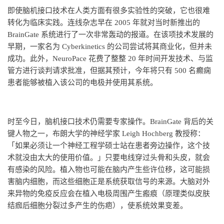
即使脑机接口技术在人类方面有很多实验性的突破，它也很难
转化为临床实践。连线杂志早在 2005 年就对当时新推出的
BrainGate 系统进行了一次非常轰动的报道。在该项技术发展的
早期，一家名为 Cyberkinetics 的公司尝试将其商业化，但并未
成功。此外，NeuroPace 花费了整整 20 年时间开发技术、与监
管方进行谈判请求批准，但据其预计，今年将只有 500 名癫痫
患者能够被植入该公司的电极并使用其系统。
时至今日，脑机接口技术仍需要专家操作。BrainGate 背后的关
键人物之一，布朗大学的神经学家 Leigh Hochberg 教授称：
「如果必须让一个神经工程学硕士站在患者旁边操作，这个技
术就没由太大的使用价值。」只要电线穿过头骨和头皮，就会
有感染的风险。植入物也可能在脑内产生些许位移，这可能损
害脑内细胞，而这些细胞正是系统获取信号的来源。大脑对外
来异物的免疫反应会在植入电极周围产生瘢痕（原理类似皮肤
结痂后细胞分裂过多产生的伤疤），使系统效果变差。