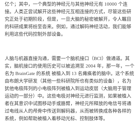
亿个；其中，一个典型的神经元与其他神经元有 10000 个连
接。人类正尝试解开这些神经元互相连接的方式，尽管这些研
究正处于初期阶段，但是，一旦大脑的秘密被解开，令人瞩目
的科研成果将纷至沓来。例如，通过解码神经活动，我们能够
利用这些代码控制外部设备。
人脑与机器直接沟通，需要一个脑机接口（BCI）做通道。其
实，脑机接口的使用历史可以被追溯至 2004 年，那一年，一个
名为 BrainGate 的系统 被植入到 13 名瘫痪者的脑中。这个系统
由布朗大学研发（其他一些科研院所也有类似的设备），名为
犹他电极阵列的小电极阵列被植入到运动皮层（大脑用于管理
运动的一部分）中。这些电极对神经元进行监测，如果被植入
者在其意识中试图移动手或胳臂，神经元所释放的电信号将通
过电线从人的颅骨中传送到解码器，从而被转换成各种各样的
系统，例如帮助被植入着移动光标、控制肢体等。