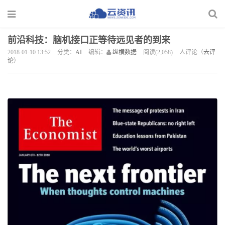
前沿科技：脑机接口正等待远见者的到来
2018-01-10 13:52
分类：
AI
编辑：
纵横数据
阅读(2,058)
人评论（
去评
论
）