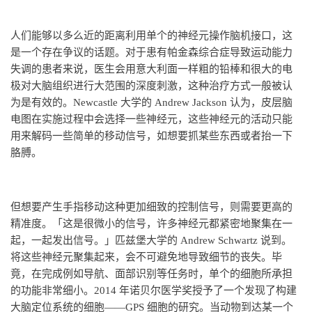
人们能够以多么近的距离利用单个的神经元操作脑机接口，这
是一个存在争议的话题。对于患有帕金森综合症导致运动能力
失调的患者来说，医生会用意大利面一样粗的铅棒和很大的电
极对大脑组织进行大范围的深度刺激，这种治疗方式一般被认
为是有效的。Newcastle 大学的 Andrew Jackson 认为，皮层脑
电图在实施过程中会选择一些神经元，这些神经元的活动只能
用来解码一些简单的移动信号，如想要抓某些东西或者抬一下
胳膊。
但想要产生手指移动这种更加细致的控制信号，则需要更高的
精准度。「这是很微小的信号，许多神经元都紧密地聚集在一
起，一起发出信号。」匹兹堡大学的 Andrew Schwartz 说到。
将这些神经元聚集起来，会不可避免地导致细节的丧失。毕
竟，在完成例如导航、面部识别等任务时，单个的细胞所承担
的功能非常细小。2014 年诺贝尔医学奖授予了一个发现了构建
大脑定位系统的细胞——GPS 细胞的研究。当动物到达某一个