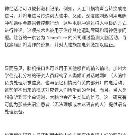
神经活动可以被刺激和记录。例如，人工耳蜗将声音转换成电
信号，并将电信号传送到大脑中。又如，深度脑刺激利用电脉
冲帮助帕金森患者控制行动，这种电脉冲通过植入电极的方式
进行传递。这项技术也被用于治疗其他运动障碍和精神健康问
题。硅谷的一家名为 NeuroPace 的公司通过监测大脑活动，寻
找癫痫即将发作的迹象，并对大脑施加电刺激加以阻止。
显而易见，脑机接口也可以用于其他感官的输入输出。加州大
学伯克利分校的研究人员解构了人类倾听对话时颞叶（人脑中
负责处理听觉信息，也与记忆和情感有关的部分）的电活动；
这些解构出来的模式对应着人们所听到的单词。而且，当人类
想象听到某个单词时，大脑也会产生类似的信号。这一研究有
可能为那些失语症患者（无法理解或表达语言的人）提供语音
处理设备。