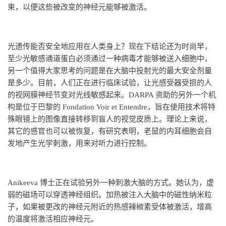
束，以便这些被改变的神经元能够被激活。
光遗传能否安全地应用在人类身上？现在下结论还为时尚早，
至少光敏感通道蛋白必须通过一种病毒才能够被送入细胞中，
另一个值得大家思考的问题是在大脑中投射光的最大安全剂量
是多少。目前，人们正在进行临床试验，让光感受器受损的人
的视网膜神经节变对光线敏感起来。DARPA 资助的另外一个机
构是位于巴黎的 Fondation Voir et Entendre，旨在使用技术将特
殊眼镜上的图像直接转移到盲人的视觉皮质上。理论上来说，
其它的感官也可以被恢复，有研究表明，老鼠的内耳细胞会自
发地产生光学刺激，用来对听力进行控制。
Anikeeva 博士正在试验另外一种刺激大脑的方式。她认为，虚
弱的磁场可以穿透神经组织。加热被注入大脑中的磁性纳米粒
子，如果被更改的神经元附近的热感辣椒素受体被激活，增高
的温度将激活相应神经元。