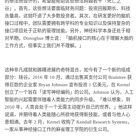
的想法而设计的，希望能帮助这些想法跨越若干「死亡之
谷」。首先，这些想法要面临财务问题：投资回报期长、科技
含量高，这就吓退了大多数投资者。其次，在研发更好的脑机
接口过程中，团队需要拥有跨学科的专业知识以及保持复杂的
接口项目处于正轨的管理技能。另外，神经科学本身还处于相
对早期。Donoghue 博士说：「脑机接口的核心在于理解大脑的
工作方式，但事实上我们并不理解。」
这种非凡成就和踌躇进展的奇特混合，如今有了一个新的组成
部分：硅谷。2016 年 10 月，通过出售其支付公司 Braintree 获
得巨款的企业家 Bryan Johnson 宣布投资 1 亿美元，在 Kernel
创立了一个旨在「读写神经编码」的公司。Johnson 认为，人工
智能的兴起需要伴随着人类能力的同步升级。「难以想象，到
2050 年，人类会处于一个无需主动提升自己的世界。」他这样
说道，并期待着人类能随心所欲地获得新技能，或者与他人心
意相通。去年 2 月，Kernel 收购了 Kendall Research Systems，
一家从事神经接口工作的麻省理工学院的衍生公司。