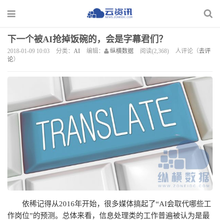
下一个被AI抢掉饭碗的，会是字幕君们？
2018-01-09 10:03
分类：
AI
编辑：
纵横数据
阅读(2,368)
人评论（
去评
论
）
依稀记得从2016年开始，很多媒体搞起了“AI会取代哪些工
作岗位”的预测。总体来看，信息处理类的工作普遍被认为是最