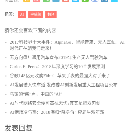
分享到：
更多
(
)
标签：
AI
字幕组
翻译
猜你还会喜欢下面的内容
2017科技界十大事件：AlphaGo、智能音箱、无人驾驶。AI
时代正在朝我们走来！
无方向盘！通用汽车宣布2019年生产无人驾驶汽车
Carlos E. Perez：2018年深度学习的10个发展预测
谷歌148亿元收购Fitbit：苹果手表的最强大对手来了
AI发展驶入快车道 发改委AI创新发展重大工程项目公布
乌镇的“桨”声，中国的“AI”
AI时代网络安全便可高枕无忧?其实是把双刃剑
AI猎场冷与热：2018海归“降身价” 应届生涨年薪
发表回复