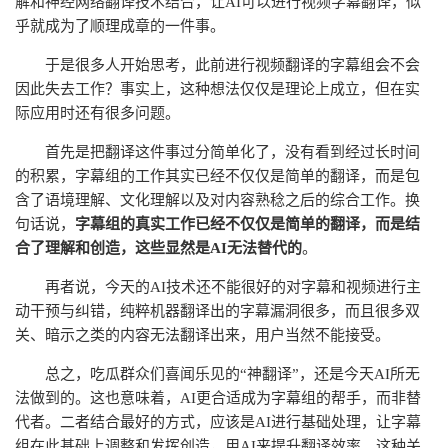
解和神经网络翻译技术结合，让AI可以进行视频字幕翻译，似
乎就成为了顺理成章的一件事。
于是很多人开始思考，此前进行视频翻译的字幕组会不会
因此失去工作？事实上，这种想法仅仅是理论上成立，但在实
际应用时还有很多问题。
首先是把翻译这件事过分简单化了，没有看到经过长时间
的积累，字幕组的工作其实已经不仅仅是简单的翻译，而是包
含了语境理解、文化理解以及对内容熟稔之后的综合工作。换
句话说，
字幕组的真实工作已经不仅仅是简单的翻译，而是结
合了理解和创造，这些显然是AI无法替代的
。
再者说，今天的AI技术还不能很好的对字幕和视频进行主
动干预与纠错，纯粹机器翻译出的字幕漏洞很多，而且很多双
关、暗示之类的内容无法翻译出来，用户当然不能接受。
总之，吃瓜群众们喜闻乐见的“神翻译”，还是今天AI所无
法做到的。这也意味着，AI更合适成为字幕组的帮手，而非替
代者。二者结合最好的方式，应该是AI进行基础处理，让字幕
组在此基础上调整和发挥创造，用AI来提升翻译效率。这种关